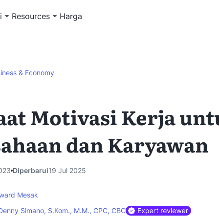
i
Resources
Harga
iness & Economy
at Motivasi Kerja un
sahaan dan Karyawan
023
Diperbarui
19 Jul 2025
ward Mesak
Denny Simano, S.Kom., M.M., CPC, CBC