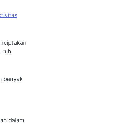
tivitas
nciptakan
uruh
ih banyak
wan dalam