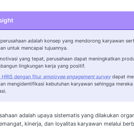
sight
 perusahaan adalah konsep yang mendorong karyawan ser
an untuk mencapai tujuannya.
otivasi yang tepat, perusahaan dapat meningkatkan produk
angun lingkungan kerja yang positif.
 HRIS dengan fitur
employee engagement survey
dapat me
an mengidentifikasi kebutuhan karyawan sehingga mereka 
si.
sahaan adalah upaya sistematis yang dilakukan organ
angat, kinerja, dan loyalitas karyawan melalui berb
.