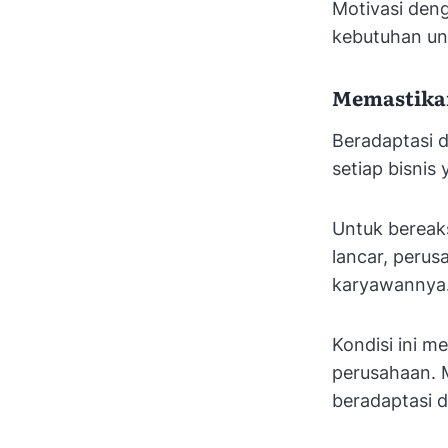
Motivasi den
kebutuhan u
Memastikan
Beradaptasi d
setiap bisnis
Untuk bereak
lancar, peru
karyawannya
Kondisi ini m
perusahaan. 
beradaptasi 