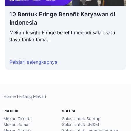
10 Bentuk Fringe Benefit Karyawan di Indonesia
1
10 Bentuk Fringe Benefit Karyawan di
Indonesia
Mekari Insight Fringe benefit menjadi salah satu
daya tarik utama…
Pelajari selengkapnya
Home
›
Tentang Mekari
PRODUK
SOLUSI
Mekari Talenta
Solusi untuk Startup
Mekari Jurnal
Solusi untuk UMKM
Mekari Qontak
Solusi untuk Large Enterprise