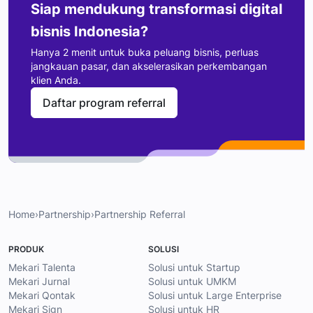
Siap mendukung transformasi digital
bisnis Indonesia?
Hanya 2 menit untuk buka peluang bisnis, perluas
jangkauan pasar, dan akselerasikan perkembangan
klien Anda.
Daftar program referral
Home
›
Partnership
›
Partnership Referral
PRODUK
SOLUSI
Mekari Talenta
Solusi untuk Startup
Mekari Jurnal
Solusi untuk UMKM
Mekari Qontak
Solusi untuk Large Enterprise
Mekari Sign
Solusi untuk HR