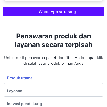
Mekari Sign
WhatsApp sekarang
Rp 465.000
Mulai dari
/month
Mekari Flex
Penawaran produk dan
Diskusi dengan kami
layanan secara terpisah
Mekari Capital
Untuk detil penawaran paket dan fitur, Anda dapat klik
di salah satu produk pilihan Anda
Diskusi dengan kami
Produk utama
Mekari Pay
Diskusi dengan kami
Layanan
Inovasi pendukung
Mekari Expense