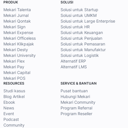
PRODUK
SOLUSI
Mekari Talenta
Solusi untuk Startup
Mekari Jurnal
Solusi untuk UMKM
Mekari Qontak
Solusi untuk Large Enterprise
Mekari Sign
Solusi untuk HR
Mekari Expense
Solusi untuk Keuangan
Mekari Officeless
Solusi untuk Penjualan
Mekari Klikpajak
Solusi untuk Pemasaran
Mekari Desty
Solusi untuk Manufaktur
Mekari University
Solusi untuk Logistik
Mekari Flex
Alternatif ERP
Mekari Pay
Alternatif LMS
Mekari Capital
Mekari POS
RESOURCES
SERVICE & BANTUAN
Studi kasus
Pusat bantuan
Blog Artikel
Hubungi Mekari
Ebook
Mekari Community
News
Program Referral
Event
Program Reseller
Podcast
Community