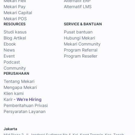
Mekari Flex
Alternatif ERP
Mekari Pay
Alternatif LMS
Mekari Capital
Mekari POS
RESOURCES
SERVICE & BANTUAN
Studi kasus
Pusat bantuan
Blog Artikel
Hubungi Mekari
Ebook
Mekari Community
News
Program Referral
Event
Program Reseller
Podcast
Community
PERUSAHAAN
Tentang Mekari
Mengapa Mekari
Klien kami
Karir
- We’re Hiring
Pemberitahuan Privasi
Persyaratan Layanan
Jakarta
Mid Plaza 2, Jl. Jenderal Sudirman No.4, Kel. Karet Tengsin, Kec. Tanah