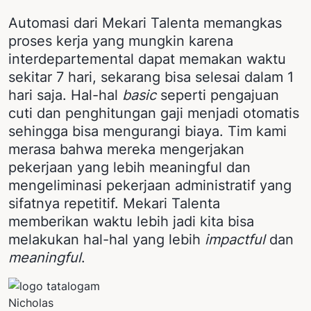
Automasi dari Mekari Talenta memangkas
S
proses kerja yang mungkin karena
M
interdepartemental dapat memakan waktu
m
sekitar 7 hari, sekarang bisa selesai dalam 1
p
hari saja. Hal-hal
basic
seperti pengajuan
y
cuti dan penghitungan gaji menjadi otomatis
m
sehingga bisa mengurangi biaya. Tim kami
B
merasa bahwa mereka mengerjakan
k
pekerjaan yang lebih meaningful dan
d
mengeliminasi pekerjaan administratif yang
s
sifatnya repetitif. Mekari Talenta
t
memberikan waktu lebih jadi kita bisa
i
melakukan hal-hal yang lebih
impactful
dan
meaningful
.
K
H
Nicholas