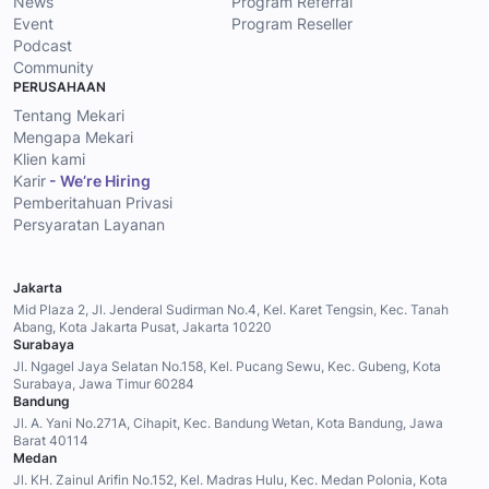
News
Program Referral
Event
Program Reseller
Podcast
Community
PERUSAHAAN
Tentang Mekari
Mengapa Mekari
Klien kami
Karir
- We’re Hiring
Pemberitahuan Privasi
Persyaratan Layanan
Jakarta
Mid Plaza 2, Jl. Jenderal Sudirman No.4, Kel. Karet Tengsin, Kec. Tanah
Abang, Kota Jakarta Pusat, Jakarta 10220
Surabaya
Jl. Ngagel Jaya Selatan No.158, Kel. Pucang Sewu, Kec. Gubeng, Kota
Surabaya, Jawa Timur 60284
Bandung
Jl. A. Yani No.271A, Cihapit, Kec. Bandung Wetan, Kota Bandung, Jawa
Barat 40114
Medan
Jl. KH. Zainul Arifin No.152, Kel. Madras Hulu, Kec. Medan Polonia, Kota