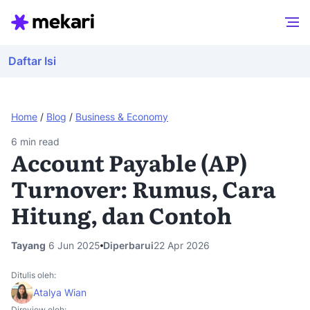
Daftar Isi
Home
/
Blog
/
Business & Economy
6
min read
Account Payable (AP)
Turnover: Rumus, Cara
Hitung, dan Contoh
Tayang
6 Jun 2025
Diperbarui
22 Apr 2026
Ditulis oleh:
Atalya Wian
Direview oleh: