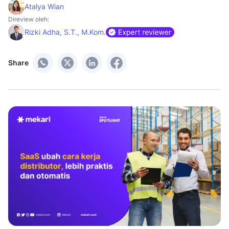
Atalya Wian
Direview oleh:
Rizki Adha, S.T., M.Kom.
Share