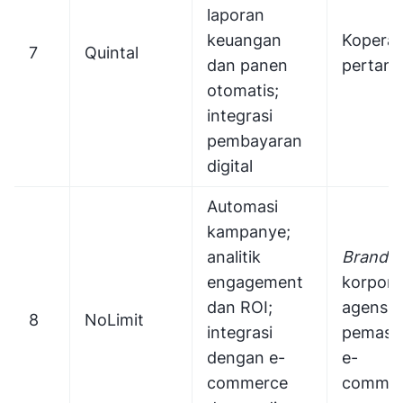
laporan
keuangan
Koperas
7
Quintal
dan panen
pertani
otomatis;
integrasi
pembayaran
digital
Automasi
kampanye;
analitik
Brand
a
engagement
korporas
dan ROI;
agensi
8
NoLimit
integrasi
pemasa
dengan e-
e-
commerce
commer