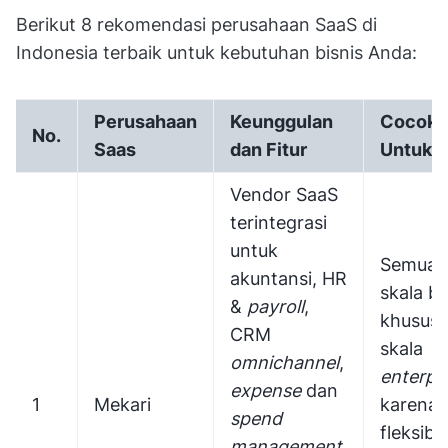
Berikut 8 rekomendasi perusahaan SaaS di
Indonesia terbaik untuk kebutuhan bisnis Anda:
Perusahaan
Keunggulan
Cocok
No.
Saas
dan Fitur
Untuk
Vendor SaaS
terintegrasi
untuk
Semua
akuntansi, HR
skala bi
&
payroll
,
khusus
CRM
skala
omnichannel
,
enterpr
expense
dan
1
Mekari
karena
spend
fleksibi
management
,