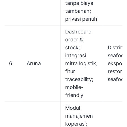
tanpa biaya
tambahan;
privasi penuh
Dashboard
order &
stock;
Distribu
integrasi
seafood
6
Aruna
mitra logistik;
eksporti
fitur
restora
traceability;
seafoo
mobile-
friendly
Modul
manajemen
koperasi;