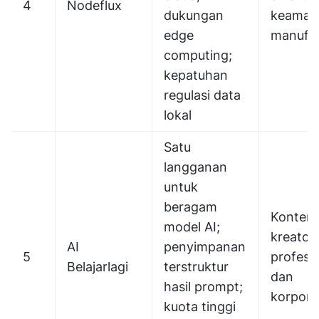
4
Nodeflux
dukungan
keaman
edge
manufa
computing;
kepatuhan
regulasi data
lokal
Satu
langganan
untuk
beragam
Konten
model AI;
kreator,
AI
penyimpanan
5
profesio
Belajarlagi
terstruktur
dan
hasil prompt;
korpora
kuota tinggi