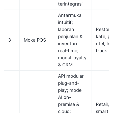
terintegrasi
Antarmuka
intuitif;
laporan
Restora
penjualan &
kafe, ge
3
Moka POS
inventori
ritel, fo
real-time;
truck
modul loyalty
& CRM
API modular
plug-and-
play; model
AI on-
premise &
Retail,
cloud;
smart ci