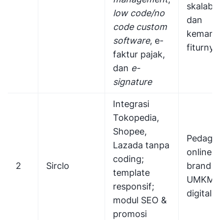
skalabili
low code/no
dan
code custom
kemam
software
, e-
fiturnya
faktur pajak,
dan
e-
signature
Integrasi
Tokopedia,
Shopee,
Pedaga
Lazada tanpa
online,
coding;
2
Sirclo
brand D
template
UMKM 
responsif;
digital
modul SEO &
promosi