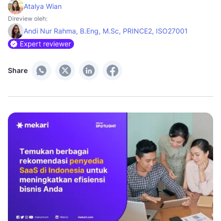
Atalya Wian
Direview oleh:
Andi Nur Rahma, B.Eng, M.Sc, PRINCE2, ISO27001
Share