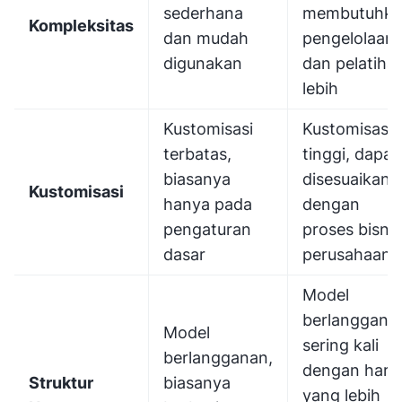
sederhana
membutuhka
Kompleksitas
dan mudah
pengelolaan
digunakan
dan pelatiha
lebih
Kustomisasi
Kustomisasi
terbatas,
tinggi, dapat
biasanya
disesuaikan
Kustomisasi
hanya pada
dengan
pengaturan
proses bisnis
dasar
perusahaan
Model
berlanggana
Model
sering kali
berlangganan,
dengan harg
Struktur
biasanya
yang lebih