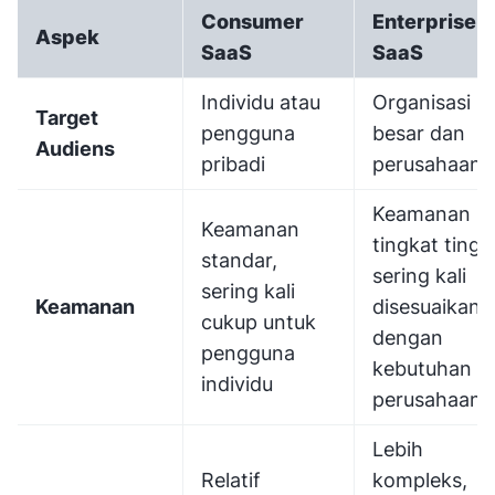
Consumer
Enterprise
Aspek
SaaS
SaaS
Individu atau
Organisasi
Target
pengguna
besar dan
Audiens
pribadi
perusahaan
Keamanan
Keamanan
tingkat tinggi
standar,
sering kali
sering kali
Keamanan
disesuaikan
cukup untuk
dengan
pengguna
kebutuhan
individu
perusahaan
Lebih
Relatif
kompleks,