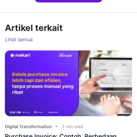
Artikel terkait
Lihat semua
Digital Transformation
5
min read
Di
Purchase Invoice: Contoh, Perbedaan
I