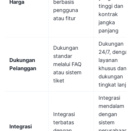
Harga
berbasis
tinggi dan
pengguna
kontrak
atau fitur
jangka
panjang
Dukungan
Dukungan
24/7, dengan
standar
Dukungan
layanan
melalui FAQ
Pelanggan
khusus dan
atau sistem
dukungan
tiket
tingkat lanjut
Integrasi
mendalam
Integrasi
dengan
terbatas
sistem
Integrasi
dengan
perusahaan