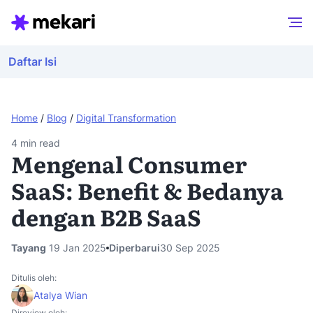
Daftar Isi
Home
/
Blog
/
Digital Transformation
4
min read
Mengenal Consumer
SaaS: Benefit & Bedanya
dengan B2B SaaS
Tayang
19 Jan 2025
Diperbarui
30 Sep 2025
Ditulis oleh:
Atalya Wian
Direview oleh: