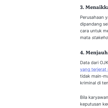
3. Menaikk
Perusahaan y
dipandang seb
cara untuk me
mata
stakeho
4. Menjauhk
Data dari OJ
yang terjerat p
tidak main-ma
kriminal di t
Bila karyawa
keputusan ke