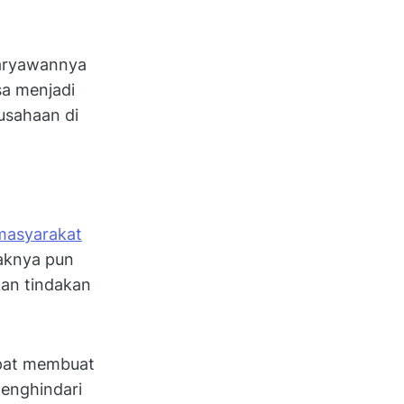
karyawannya
sa menjadi
usahaan di
masyarakat
aknya pun
kan tindakan
pat membuat
menghindari