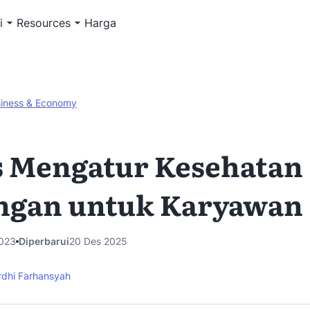
i
Resources
Harga
iness & Economy
s Mengatur Kesehatan
ngan untuk Karyawan
023
Diperbarui
20 Des 2025
rdhi Farhansyah