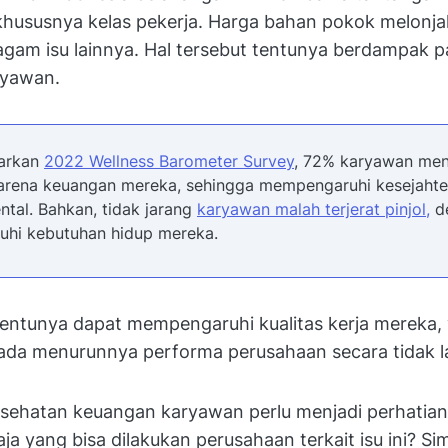
khususnya kelas pekerja. Harga bahan pokok melonj
agam isu lainnya. Hal tersebut tentunya berdampak p
ryawan.
arkan
2022 Wellness Barometer Survey
, 72% karyawan me
karena keuangan mereka, sehingga mempengaruhi kesejahter
ntal. Bahkan, tidak jarang
karyawan malah terjerat pinjol,
d
hi kebutuhan hidup mereka.
tentunya dapat mempengaruhi kualitas kerja mereka,
da menurunnya performa perusahaan secara tidak 
kesehatan keuangan karyawan perlu menjadi perhatia
aja yang bisa dilakukan perusahaan terkait isu ini? Si