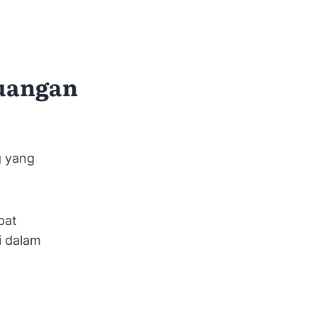
euangan
g yang
pat
i dalam