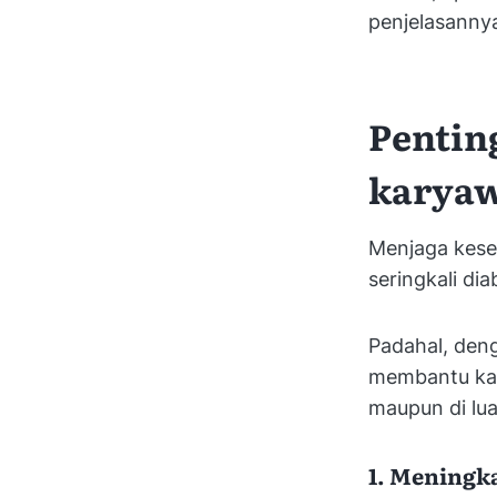
penjelasannya
Pentin
karya
Menjaga kese
seringkali di
Padahal, den
membantu kar
maupun di lua
1. Meningk