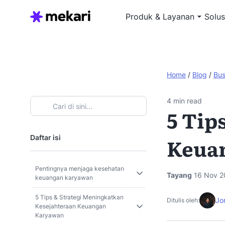
Produk & Layanan
Solus
Home
/
Blog
/
Bus
4
min read
5 Tip
Daftar isi
Keua
Pentingnya menjaga kesehatan
Tayang
16 Nov 2
keuangan karyawan
5 Tips & Strategi Meningkatkan
Jo
Ditulis oleh:
Kesejahteraan Keuangan
Karyawan