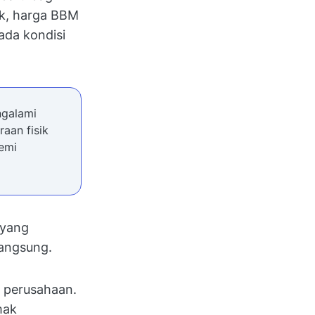
ak, harga BBM
ada kondisi
ngalami
aan fisik
emi
 yang
langsung.
n perusahaan.
mak