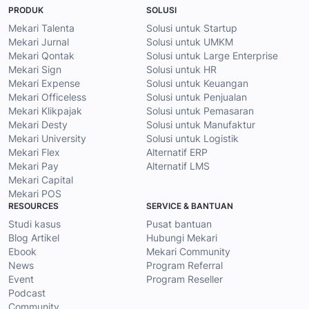
PRODUK
SOLUSI
Mekari Talenta
Solusi untuk Startup
Mekari Jurnal
Solusi untuk UMKM
Mekari Qontak
Solusi untuk Large Enterprise
Mekari Sign
Solusi untuk HR
Mekari Expense
Solusi untuk Keuangan
Mekari Officeless
Solusi untuk Penjualan
Mekari Klikpajak
Solusi untuk Pemasaran
Mekari Desty
Solusi untuk Manufaktur
Mekari University
Solusi untuk Logistik
Mekari Flex
Alternatif ERP
Mekari Pay
Alternatif LMS
Mekari Capital
Mekari POS
RESOURCES
SERVICE & BANTUAN
Studi kasus
Pusat bantuan
Blog Artikel
Hubungi Mekari
Ebook
Mekari Community
News
Program Referral
Event
Program Reseller
Podcast
Community