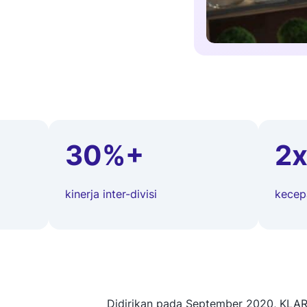
30%+
2
kinerja inter-divisi
kecep
Didirikan pada September 2020, KLAR m