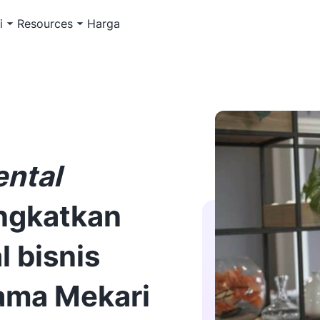
i
Resources
Harga
ental
ngkatkan
l bisnis
sama Mekari