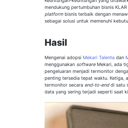
Keuntungan-keuntungan yang ditawar
mendukung pertumbuhan bisnis KLAR 
platform
bisnis terbaik dengan menawa
sebagai solusi untuk memenuhi kebutu
Hasil
Mengenai adopsi
Mekari Talenta
dan
M
menggunakan
software
Mekari, ada ti
pengeluaran menjadi termonitor dengan
penting tersedia tepat waktu. Ketiga, a
termonitor secara
end-to-end
di satu 
data yang sering terjadi seperti saat