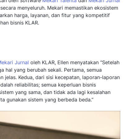
kan oleh
software
Mekari Talenta
dan
Mekari Jurnal
secara menyeluruh. Mekari memastikan ekosistem
rkan harga, layanan, dan fitur yang kompetitif
han bisnis KLAR.
ekari Jurnal
oleh KLAR, Ellen menyatakan “Setelah
ga hal yang berubah sekali. Pertama, semua
 jelas. Kedua, dari sisi kecepatan, laporan-laporan
dalah reliabilitas; semua keperluan bisnis
sistem yang sama, dan tidak ada lagi kesalahan
 kita gunakan sistem yang berbeda beda.”