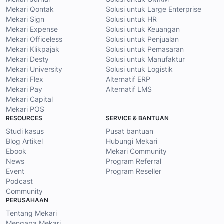
Mekari Qontak
Solusi untuk Large Enterprise
Mekari Sign
Solusi untuk HR
Mekari Expense
Solusi untuk Keuangan
Mekari Officeless
Solusi untuk Penjualan
Mekari Klikpajak
Solusi untuk Pemasaran
Mekari Desty
Solusi untuk Manufaktur
Mekari University
Solusi untuk Logistik
Mekari Flex
Alternatif ERP
Mekari Pay
Alternatif LMS
Mekari Capital
Mekari POS
RESOURCES
SERVICE & BANTUAN
Studi kasus
Pusat bantuan
Blog Artikel
Hubungi Mekari
Ebook
Mekari Community
News
Program Referral
Event
Program Reseller
Podcast
Community
PERUSAHAAN
Tentang Mekari
Mengapa Mekari