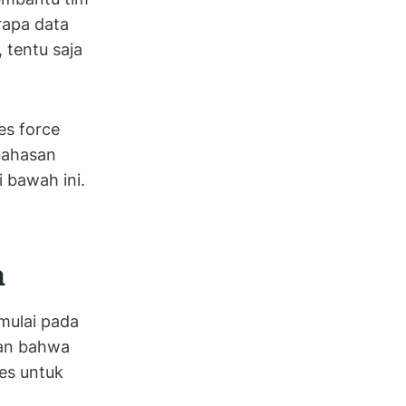
rapa data
 tentu saja
es force
bahasan
 bawah ini.
n
mulai pada
man bahwa
es untuk