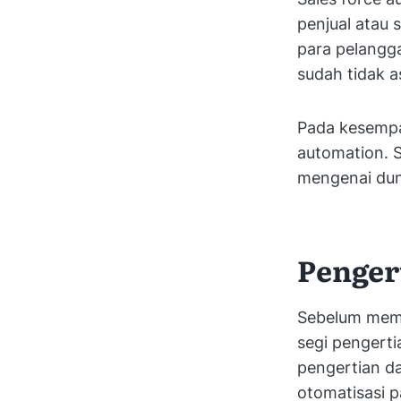
penjual atau 
para pelangga
sudah tidak a
Pada kesempat
automation. 
mengenai duni
Penger
Sebelum memba
segi pengerti
pengertian da
otomatisasi p