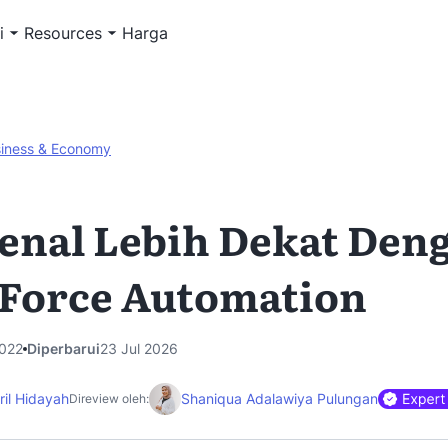
i
Resources
Harga
iness & Economy
nal Lebih Dekat Den
 Force Automation
022
Diperbarui
23 Jul 2026
ril Hidayah
Shaniqua Adalawiya Pulungan
Direview oleh: