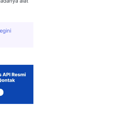
adanya alat
gini 