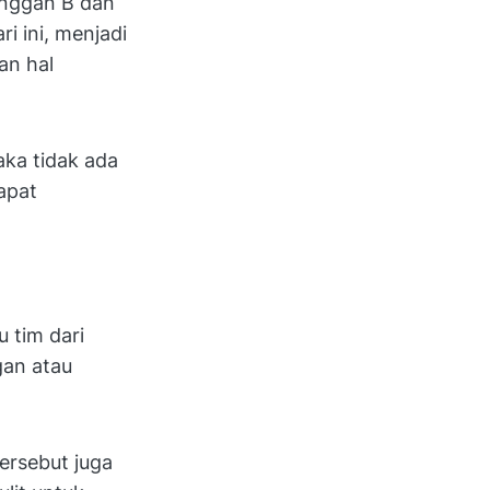
anggan B dan
i ini, menjadi
an hal
aka tidak ada
apat
u tim dari
gan atau
ersebut juga