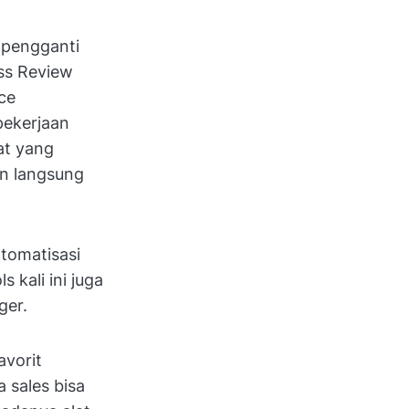
n pengganti
ess Review
ce
pekerjaan
at yang
an langsung
otomatisasi
 kali ini juga
ger.
avorit
a sales bisa