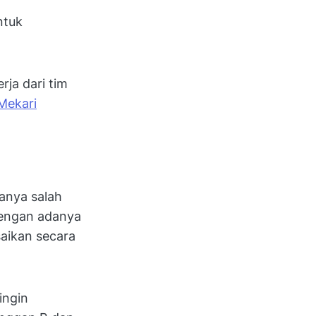
ntuk
rja dari tim
Mekari
manya salah
 dengan adanya
saikan secara
ingin