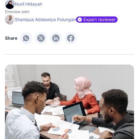
Nuril Hidayah
Direview oleh:
Shaniqua Adalawiya Pulungan
Share