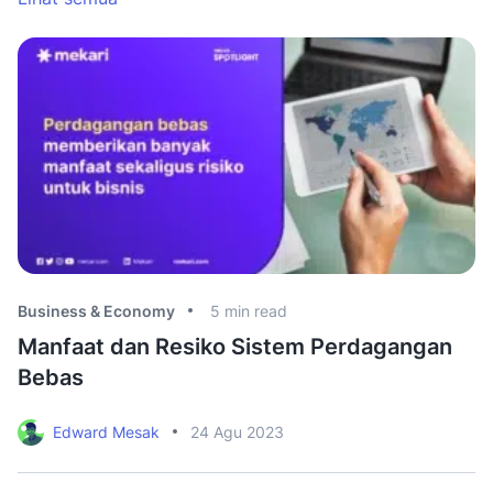
Business & Economy
5
min read
Bu
Manfaat dan Resiko Sistem Perdagangan
K
Bebas
I
Edward Mesak
24 Agu 2023