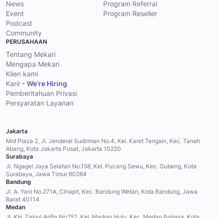
News
Program Referral
Event
Program Reseller
Podcast
Community
PERUSAHAAN
Tentang Mekari
Mengapa Mekari
Klien kami
Karir
- We’re Hiring
Pemberitahuan Privasi
Persyaratan Layanan
Jakarta
Mid Plaza 2, Jl. Jenderal Sudirman No.4, Kel. Karet Tengsin, Kec. Tanah
Abang, Kota Jakarta Pusat, Jakarta 10220
Surabaya
Jl. Ngagel Jaya Selatan No.158, Kel. Pucang Sewu, Kec. Gubeng, Kota
Surabaya, Jawa Timur 60284
Bandung
Jl. A. Yani No.271A, Cihapit, Kec. Bandung Wetan, Kota Bandung, Jawa
Barat 40114
Medan
Jl. KH. Zainul Arifin No.152, Kel. Madras Hulu, Kec. Medan Polonia, Kota