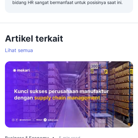
bidang HR sangat bermanfaat untuk posisinya saat ini.
Artikel terkait
Lihat semua
Business & Economy
5
min read
Bu