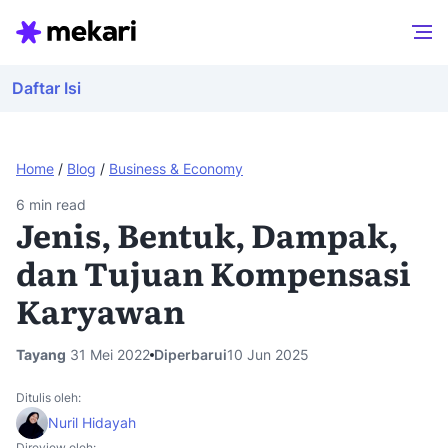
Daftar Isi
Home
/
Blog
/
Business & Economy
6
min read
Jenis, Bentuk, Dampak,
dan Tujuan Kompensasi
Karyawan
Tayang
31 Mei 2022
Diperbarui
10 Jun 2025
Ditulis oleh:
Nuril Hidayah
Direview oleh: