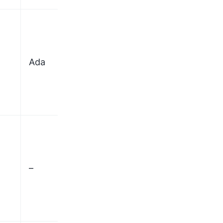
Permintaan
Pakai kartu
Ada
klaim
Payoneer
sederhana
–
–
–