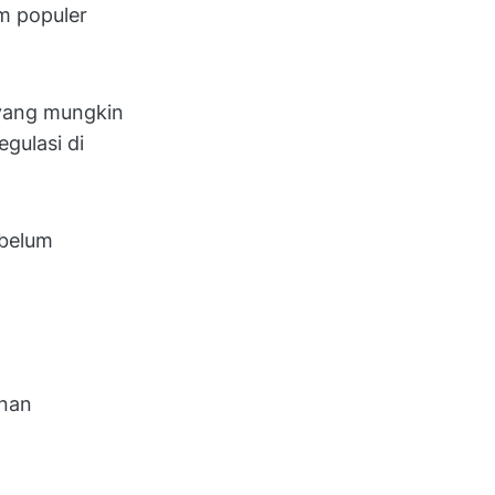
rm populer
 yang mungkin
gulasi di
 belum
anan