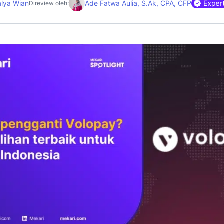
alya Wian
Ade Fatwa Aulia, S.Ak, CPA, CFP
Direview oleh: