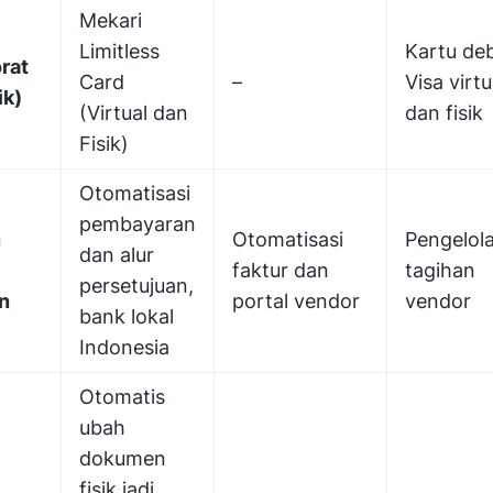
Mekari
Limitless
Kartu deb
rat
Card
–
Visa virtu
ik)
(Virtual dan
dan fisik
Fisik)
Otomatisasi
pembayaran
n
Otomatisasi
Pengelol
dan alur
faktur dan
tagihan
persetujuan,
n
portal vendor
vendor
bank lokal
Indonesia
Otomatis
ubah
dokumen
fisik jadi