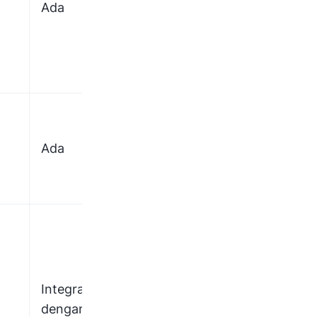
Ada
–
–
Ada
–
Ada
Sinkronisasi
Integrasi
Integrasi
dan ekspor
dengan
dengan Xero
data
software