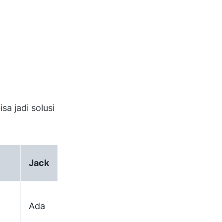
sa jadi solusi
Jack
Monit
Payoneer
Ada
Ada
Ada