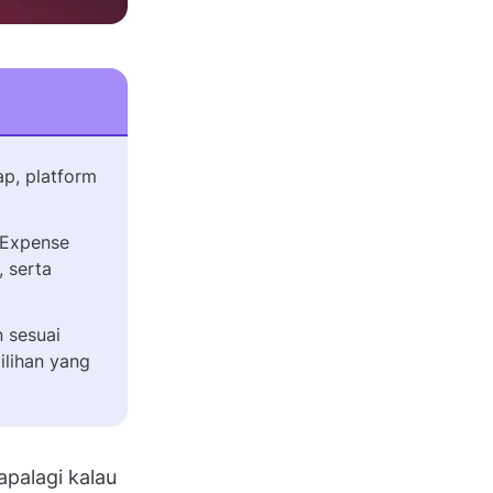
p, platform
i Expense
 serta
n sesuai
lihan yang
apalagi kalau