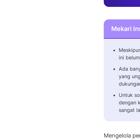
Mekari In
Meskipun
ini belu
Ada bany
yang ung
dukungan
Untuk so
dengan k
sangat l
Mengelola pen