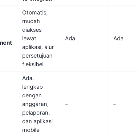
Otomatis,
mudah
diakses
n
lewat
Ada
Ada
ment
aplikasi, alur
persetujuan
fleksibel
Ada,
lengkap
n
dengan
anggaran,
–
–
pelaporan,
dan aplikasi
mobile