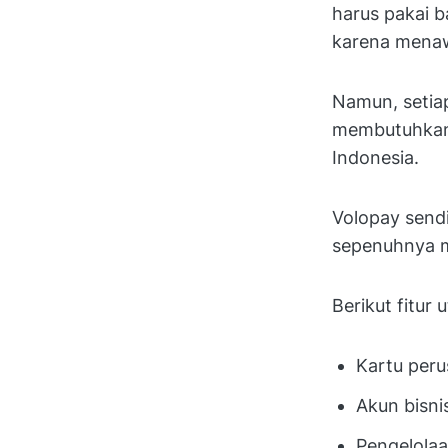
harus pakai b
karena menaw
Namun, setiap
membutuhkan f
Indonesia.
Volopay send
sepenuhnya m
Berikut fitur 
Kartu peru
Akun bisni
Pengelola