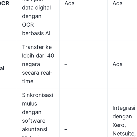
OCR
Ada
Ada
data digital
dengan
OCR
berbasis AI
Transfer ke
lebih dari 40
negara
–
Ada
al
secara real-
time
Sinkronisasi
mulus
Integrasi
dengan
dengan
software
Xero,
akuntansi
–
Netsuite,