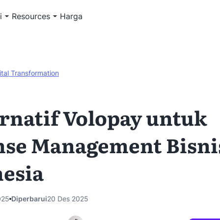
i
Resources
Harga
ital Transformation
ernatif Volopay untuk
se Management Bisni
esia
025
Diperbarui
20 Des 2025