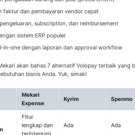
 faktur dan pembayaran vendor cepat
pengeluaran, subscription, dan reimbursement
dengan sistem ERP populer
ll-in-one dengan laporan dan approval workflow
, Mekari akan bahas 7 alternatif Volopay terbaik yang bi
kebutuhan bisnis Anda. Yuk, simak!
Mekari
Kyrim
Spenmo
Expense
Fitur
n
lengkap dan
Ada
Ada
n
terintegrasi