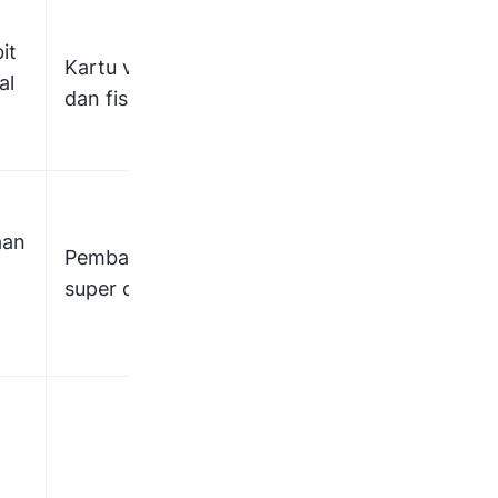
it
Kartu virtual
Kartu debit
Kartu
al
dan fisik
korporat
Payoneer
aan
Pembayaran
Pembayaran
Pembayara
tagihan
super cepat
ke pemaso
cepat