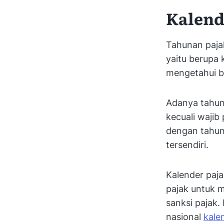
Kalend
Tahunan pajak
yaitu berupa 
mengetahui ba
Adanya tahun 
kecuali waji
dengan tahun 
tersendiri.
Kalender paja
pajak untuk m
sanksi pajak.
nasional
kale