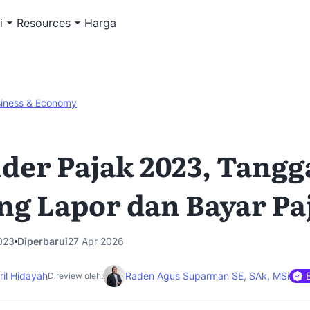
i
Resources
Harga
iness & Economy
der Pajak 2023, Tangg
ng Lapor dan Bayar Pa
023
Diperbarui
27 Apr 2026
ril Hidayah
Raden Agus Suparman SE, SAk, MSi
Direview oleh: