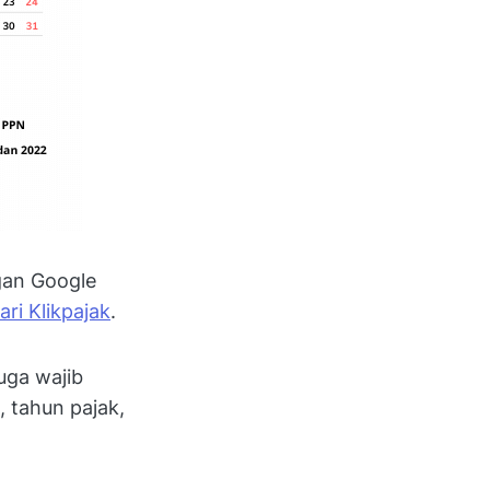
ngan Google
ri Klikpajak
.
uga wajib
, tahun pajak,