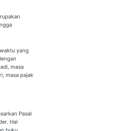
erupakan
ingga
 waktu yang
 dengan
Jadi, masa
i, masa pajak
asarkan Pasal
er. Hal
un buku.