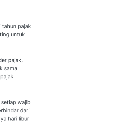
i tahun pajak
ting untuk
er pajak,
ak sama
 pajak
setiap wajib
rhindar dari
a hari libur