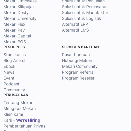
Mekari Officeless
Solusi untuk Penjualan
Mekari Klikpajak
Solusi untuk Pemasaran
Mekari Desty
Solusi untuk Manufaktur
Mekari University
Solusi untuk Logistik
Mekari Flex
Alternatif ERP
Mekari Pay
Alternatif LMS
Mekari Capital
Mekari POS
RESOURCES
SERVICE & BANTUAN
Studi kasus
Pusat bantuan
Blog Artikel
Hubungi Mekari
Ebook
Mekari Community
News
Program Referral
Event
Program Reseller
Podcast
Community
PERUSAHAAN
Tentang Mekari
Mengapa Mekari
Klien kami
Karir
- We’re Hiring
Pemberitahuan Privasi