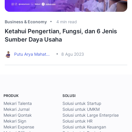
Business & Economy
4
min read
Bu
Ketahui Pengertian, Fungsi, dan 6 Jenis
C
Sumber Daya Usaha
M
Putu Arya Mahatmavidya
8 Agu 2023
PRODUK
SOLUSI
Mekari Talenta
Solusi untuk Startup
Mekari Jurnal
Solusi untuk UMKM
Mekari Qontak
Solusi untuk Large Enterprise
Mekari Sign
Solusi untuk HR
Mekari Expense
Solusi untuk Keuangan