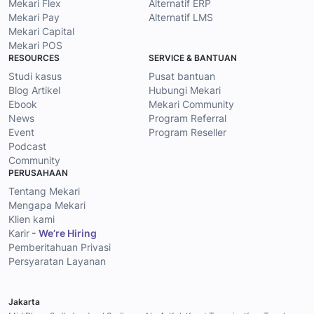
Mekari Flex
Alternatif ERP
Mekari Pay
Alternatif LMS
Mekari Capital
Mekari POS
RESOURCES
SERVICE & BANTUAN
Studi kasus
Pusat bantuan
Blog Artikel
Hubungi Mekari
Ebook
Mekari Community
News
Program Referral
Event
Program Reseller
Podcast
Community
PERUSAHAAN
Tentang Mekari
Mengapa Mekari
Klien kami
Karir
- We’re Hiring
Pemberitahuan Privasi
Persyaratan Layanan
Jakarta