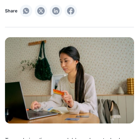
Share