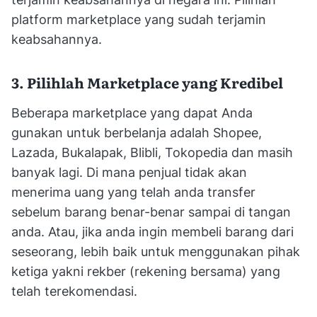
platform marketplace yang sudah terjamin
keabsahannya.
3. Pilihlah Marketplace yang Kredibel
Beberapa marketplace yang dapat Anda
gunakan untuk berbelanja adalah Shopee,
Lazada, Bukalapak, Blibli, Tokopedia dan masih
banyak lagi. Di mana penjual tidak akan
menerima uang yang telah anda transfer
sebelum barang benar-benar sampai di tangan
anda. Atau, jika anda ingin membeli barang dari
seseorang, lebih baik untuk menggunakan pihak
ketiga yakni rekber (rekening bersama) yang
telah terekomendasi.