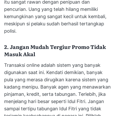
itu sangat rawan dengan penipuan dan
pencurian. Uang yang telah hilang memiliki
kemungkinan yang sangat kecil untuk kembali,
meskipun si pelaku sudah berhasil tertangkap
polisi.
2. Jangan Mudah Tergiur Promo Tidak
Masuk Akal
Transaksi online adalah sistem yang banyak
digunakan saat ini. Kendati demikian, banyak
pula yang merasa dirugikan karena sistem yang
kadang menipu. Banyak agen yang menawarkan
pinjaman, kredit, serta tabungan. Terlebih, jika
menjelang hari besar seperti Idul Fitri. Jangan
sampai tertipu tabungan Idul Fitri yang tidak
terjamin keabsahannya di negara ini. Pilihlah