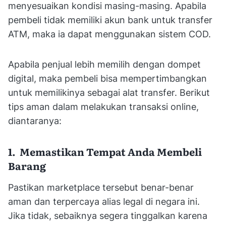
menyesuaikan kondisi masing-masing. Apabila
pembeli tidak memiliki akun bank untuk transfer
ATM, maka ia dapat menggunakan sistem COD.
Apabila penjual lebih memilih dengan dompet
digital, maka pembeli bisa mempertimbangkan
untuk memilikinya sebagai alat transfer. Berikut
tips aman dalam melakukan transaksi online,
diantaranya:
1. Memastikan Tempat Anda Membeli
Barang
Pastikan marketplace tersebut benar-benar
aman dan terpercaya alias legal di negara ini.
Jika tidak, sebaiknya segera tinggalkan karena