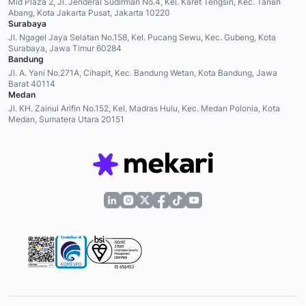
Mid Plaza 2, Jl. Jenderal Sudirman No.4, Kel. Karet Tengsin, Kec. Tanah
Abang, Kota Jakarta Pusat, Jakarta 10220
Surabaya
Jl. Ngagel Jaya Selatan No.158, Kel. Pucang Sewu, Kec. Gubeng, Kota
Surabaya, Jawa Timur 60284
Bandung
Jl. A. Yani No.271A, Cihapit, Kec. Bandung Wetan, Kota Bandung, Jawa
Barat 40114
Medan
Jl. KH. Zainul Arifin No.152, Kel. Madras Hulu, Kec. Medan Polonia, Kota
Medan, Sumatera Utara 20151