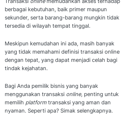
Transaksi
online
memudahkan akses terhadap
berbagai kebutuhan, baik primer maupun
sekunder, serta barang-barang mungkin tidak
tersedia di wilayah tempat tinggal.
Meskipun kemudahan ini ada, masih banyak
yang tidak memahami definisi transaksi online
dengan tepat, yang dapat menjadi celah bagi
tindak kejahatan.
Bagi Anda pemilik bisnis yang banyak
menggunakan transaksi
online
, penting untuk
memilih
platform
transaksi yang aman dan
nyaman. Seperti apa? Simak selengkapnya.