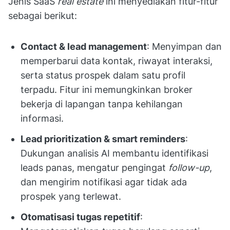
Jenis SaaS
real estate
ini menyediakan fitur-fitur
sebagai berikut:
Contact & lead management
: Menyimpan dan
memperbarui data kontak, riwayat interaksi,
serta status prospek dalam satu profil
terpadu. Fitur ini memungkinkan broker
bekerja di lapangan tanpa kehilangan
informasi.
Lead prioritization & smart reminders
:
Dukungan analisis AI membantu identifikasi
leads panas, mengatur pengingat
follow-up
,
dan mengirim notifikasi agar tidak ada
prospek yang terlewat.
Otomatisasi tugas repetitif
: