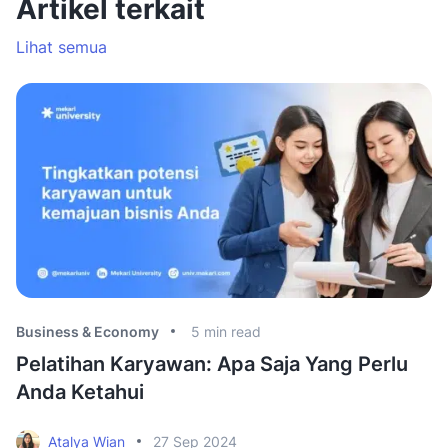
Artikel terkait
Lihat semua
Business & Economy
5
min read
Bu
Pelatihan Karyawan: Apa Saja Yang Perlu
C
Anda Ketahui
u
Atalya Wian
27 Sep 2024