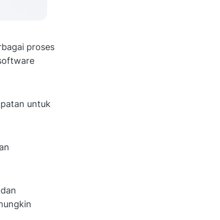
rbagai proses
software
mpatan untuk
dan
 dan
 mungkin