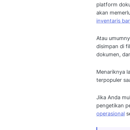
platform dok
akan memerlu
inventaris ba
Atau umumnya
disimpan di 
dokumen, dan 
Menariknya la
terpopuler sa
Jika Anda mul
pengetikan pe
operasional
s