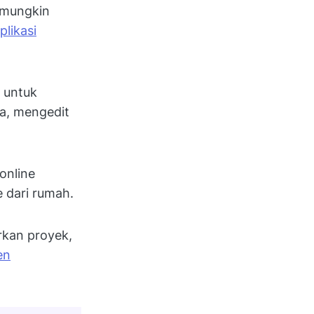
 mungkin
plikasi
 untuk
ya, mengedit
online
 dari rumah.
arkan proyek,
en