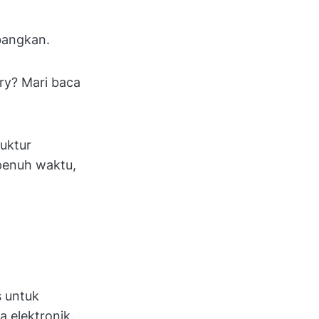
bangkan.
try? Mari baca
ruktur
 penuh waktu,
s untuk
 elektronik.