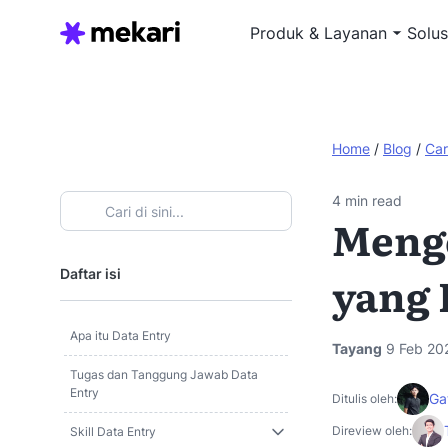
Produk & Layanan
Solus
Home
/
Blog
/
Car
4
min read
Menge
Daftar isi
yang 
Apa itu Data Entry
Tayang
9 Feb 20
Tugas dan Tanggung Jawab Data
Entry
Ga
Ditulis oleh:
Direview oleh:
Skill Data Entry