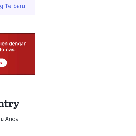
g Terbaru
ntry
lu Anda