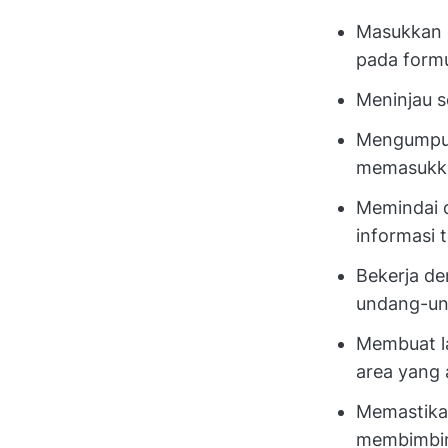
Masukkan i
pada formu
Meninjau 
Mengumpul
memasukka
Memindai 
informasi t
Bekerja de
undang-un
Membuat l
area yang 
Memastikan
membimbin