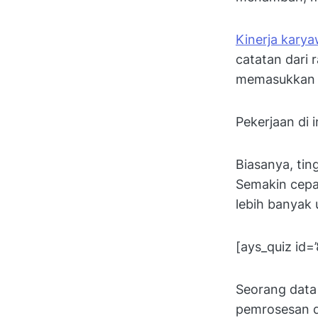
Kinerja kary
catatan dari
memasukkan d
Pekerjaan di 
Biasanya, ti
Semakin cepa
lebih banyak 
[ays_quiz id=’
Seorang data
pemrosesan d