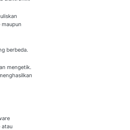
uliskan
e maupun
ang berbeda.
tan mengetik.
menghasilkan
ware
 atau