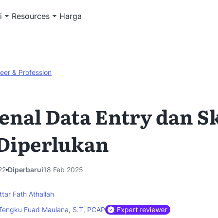
i
Resources
Harga
eer & Profession
nal Data Entry dan Sk
Diperlukan
22
Diperbarui
18 Feb 2025
ttar Fath Athallah
Tengku Fuad Maulana, S.T, PCAP