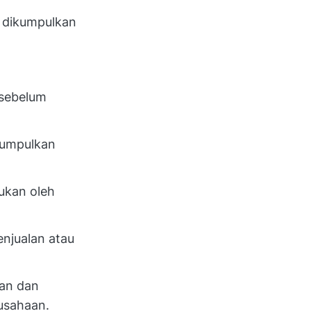
g dikumpulkan
sebelum
gumpulkan
ukan oleh
njualan atau
kan dan
usahaan.