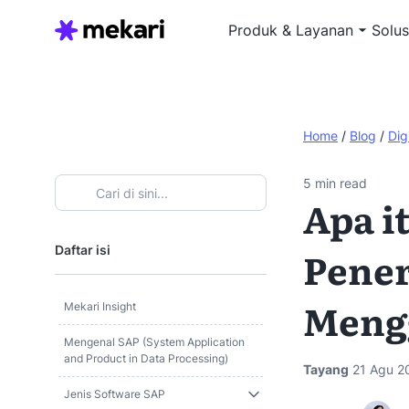
Produk & Layanan
Solus
Home
/
Blog
/
Dig
5
min read
Apa i
Daftar isi
Pener
Meng
Mekari Insight
Mengenal SAP (System Application
and Product in Data Processing)
Tayang
21 Agu 2
Jenis Software SAP