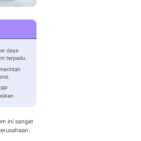
ber daya
rm terpadu.
merintah
nsi.
 ERP
asikan
em ini sangat
perusahaan.