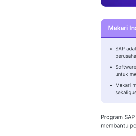
Mekari In
SAP adal
perusaha
Software
untuk me
Mekari 
sekaligu
Program SAP s
membantu peb