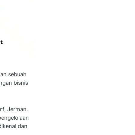
kan sebuah
ngan bisnis
rf, Jerman.
pengelolaan
dikenal dan