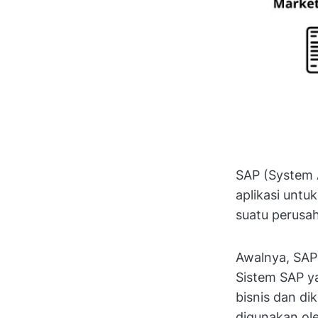
SAP (System 
aplikasi untu
suatu perusa
Awalnya, SAP
Sistem SAP ya
bisnis dan di
digunakan ole