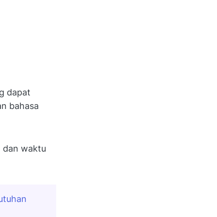
ng dapat
an bahasa
 dan waktu
tuhan 