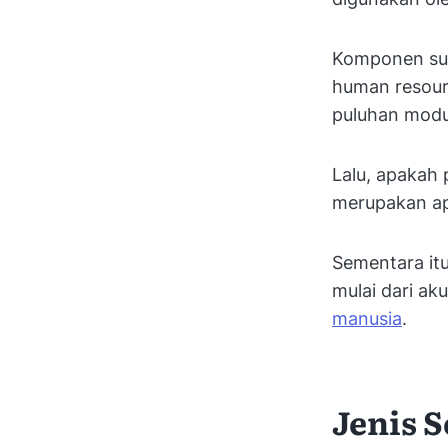
Komponen sumb
human resourc
puluhan modu
Lalu, apakah
merupakan apl
Sementara it
mulai dari ak
manusia
.
Jenis 