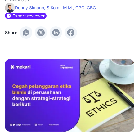
Denny Simano, S.Kom., M.M., CPC, CBC
Share