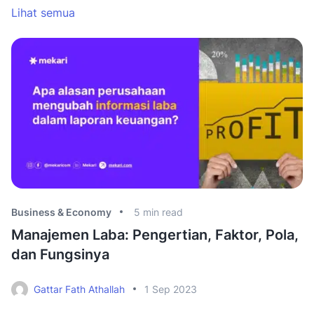
Lihat semua
Business & Economy
5
min read
Bu
Manajemen Laba: Pengertian, Faktor, Pola,
A
dan Fungsinya
P
Gattar Fath Athallah
1 Sep 2023