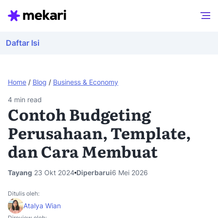
Daftar Isi
Home
/
Blog
/
Business & Economy
4
min read
Contoh Budgeting
Perusahaan, Template,
dan Cara Membuat
Tayang
23 Okt 2024
Diperbarui
6 Mei 2026
Ditulis oleh:
Atalya Wian
Direview oleh: