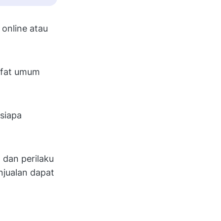
 online atau
sifat umum
siapa
 dan perilaku
njualan dapat