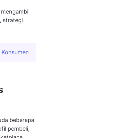
s mengambil
 strategi
n Konsumen
s
ada beberapa
il pembeli,
rketplace.