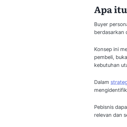
Apa it
Buyer persona
berdasarkan d
Konsep ini m
pembeli, buka
kebutuhan ut
Dalam
strate
mengidentifik
Pebisnis dapa
relevan dan s