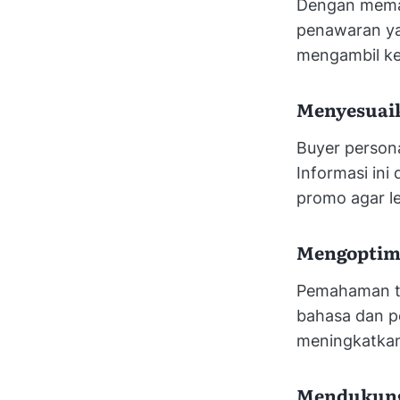
Dengan memah
penawaran ya
mengambil ke
Menyesuai
Buyer person
Informasi in
promo agar le
Mengoptim
Pemahaman te
bahasa dan p
meningkatkan
Mendukung 