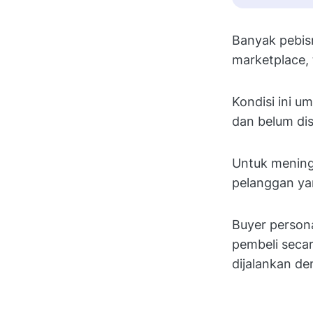
Banyak pebisn
marketplace, 
Kondisi ini u
dan belum di
Untuk meningk
pelanggan ya
Buyer person
pembeli secar
dijalankan de