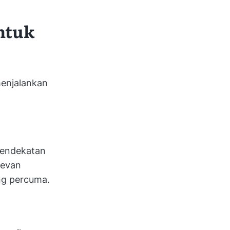
ntuk
enjalankan
pendekatan
levan
ng percuma.