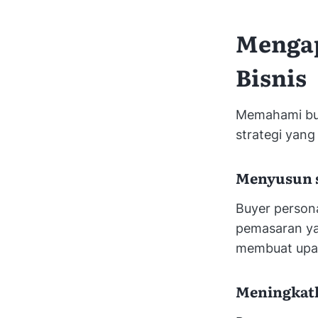
Mengap
Bisnis
Memahami buy
strategi yang 
Menyusun s
Buyer person
pemasaran yan
membuat upay
Meningkatk