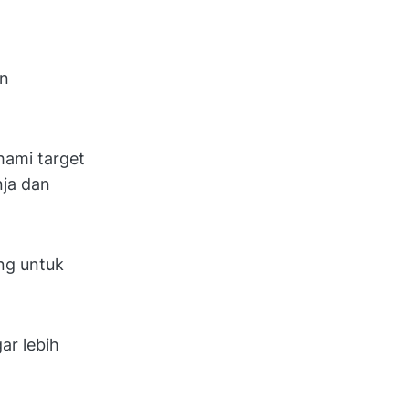
un
hami target
nja dan
ng untuk
ar lebih