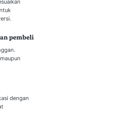
esuaikan
untuk
ersi.
an pembeli
nggan.
, maupun
kasi dengan
at