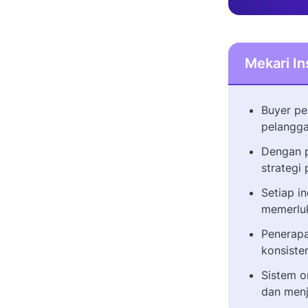
Mekari In
Buyer pe
pelangga
Dengan p
strategi
Setiap i
memerlu
Penerapa
konsiste
Sistem o
dan menj