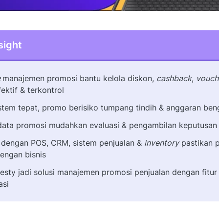
sight
e
manajemen promosi bantu kelola diskon,
cashback
,
vouch
ektif & terkontrol
stem tepat, promo berisiko tumpang tindih & anggaran be
 data promosi mudahkan evaluasi & pengambilan keputusan
i dengan POS, CRM, sistem penjualan &
inventory
pastikan 
dengan bisnis
esty jadi solusi manajemen promosi penjualan dengan fitur
asi