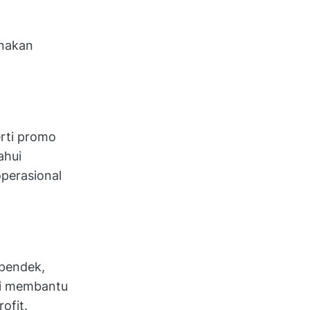
unakan
erti promo
ahui
operasional
 pendek,
i membantu
ofit.