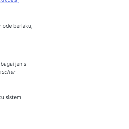
ashback
,
iode berlaku,
agai jenis
oucher
tu sistem