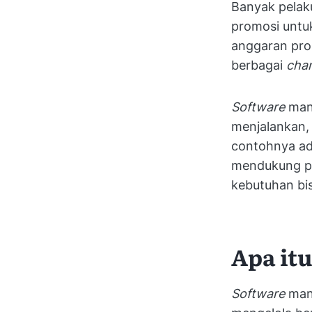
Banyak pelak
promosi untuk
anggaran prom
berbagai
cha
Software
man
menjalankan,
contohnya a
mendukung pe
kebutuhan bi
Apa it
Software
man