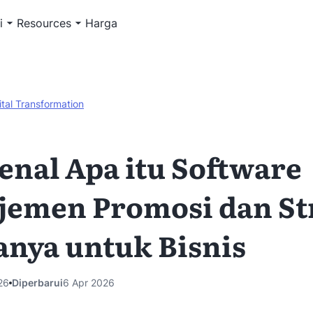
i
Resources
Harga
ital Transformation
nal Apa itu Software
emen Promosi dan St
anya untuk Bisnis
26
Diperbarui
6 Apr 2026