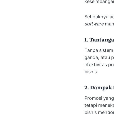
keseimbangan 
Setidaknya a
software
mana
1. Tantang
Tanpa sistem 
ganda, atau p
efektivitas p
bisnis.
2. Dampak 
Promosi yang
tetapi menek
bisnis mengon