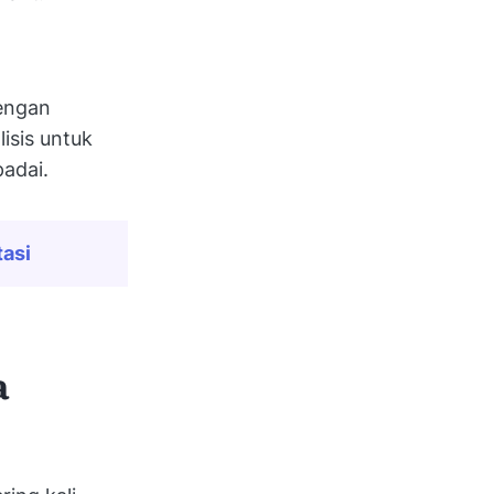
engan
isis untuk
adai.
asi
a