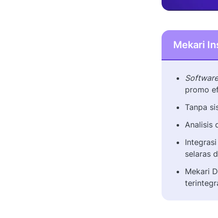
Infografis Software Manajemen
Promosi
Kesimpulan
Mekari In
Softwar
promo ef
Tanpa si
Analisis
Integras
selaras 
Mekari D
terintegr