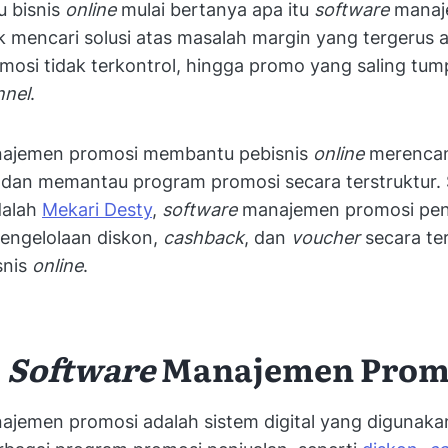
u bisnis
online
mulai bertanya apa itu
software
mana
 mencari solusi atas masalah margin yang tergerus 
osi tidak terkontrol, hingga promo yang saling tump
nnel
.
ajemen promosi membantu pebisnis
online
merencan
 dan memantau program promosi secara terstruktur. 
dalah
Mekari Desty
,
software
manajemen promosi pen
ngelolaan diskon,
cashback
, dan
voucher
secara te
snis
online
.
u
Software
Manajemen Prom
ajemen promosi adalah sistem digital yang digunaka