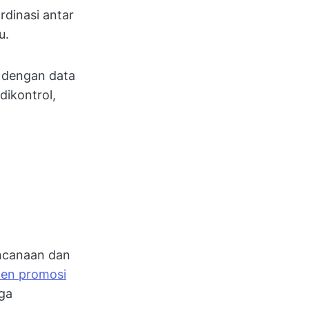
dinasi antar
u.
 dengan data
dikontrol,
encanaan dan
en promosi
aga