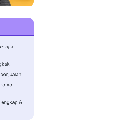
er
agar
ngkak
 penjualan
promo
 lengkap &