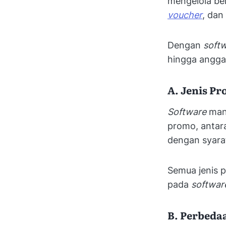
mengelola be
voucher
, dan
Dengan
soft
hingga anggar
A. Jenis P
Software
man
promo, antara
dengan syara
Semua jenis p
pada
softwa
B. Perbeda