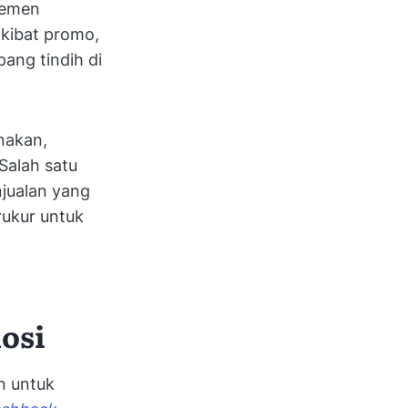
jemen
akibat promo,
ang tindih di
akan,
Salah satu
jualan yang
rukur untuk
osi
n untuk