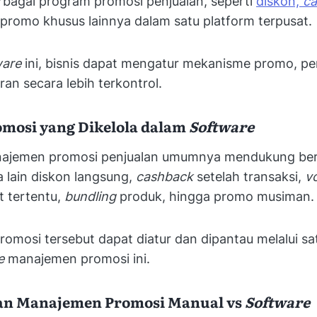
rbagai program promosi penjualan, seperti
diskon,
c
 promo khusus lainnya dalam satu platform terpusat.
ware
ini, bisnis dapat mengatur mekanisme promo, per
an secara lebih terkontrol.
romosi yang Dikelola dalam
Software
ajemen promosi penjualan umumnya mendukung berb
 lain diskon langsung,
cashback
setelah transaksi,
v
t tertentu,
bundling
produk, hingga promo musiman.
romosi tersebut dapat diatur dan dipantau melalui sa
re
manajemen promosi ini.
an Manajemen Promosi Manual vs
Software