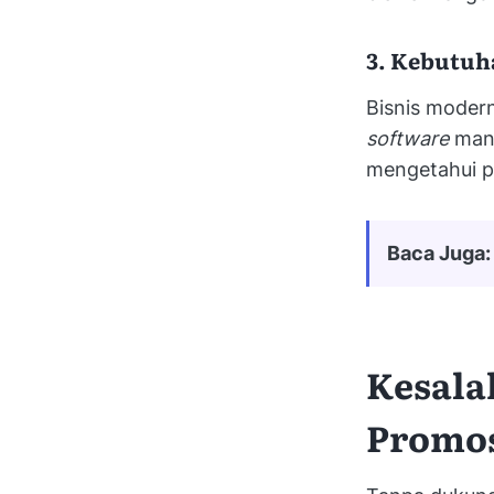
3. Kebutuh
Bisnis moder
software
mana
mengetahui p
Baca Juga:
Kesala
Promo