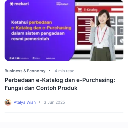
Business & Economy
4
min read
Bu
Perbedaan e-Katalog dan e-Purchasing:
C
Fungsi dan Contoh Produk
A
Atalya Wian
3 Jun 2025