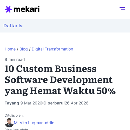
Daftar Isi
Home
/
Blog
/
Digital Transformation
9
min read
10 Custom Business
Software Development
yang Hemat Waktu 50%
Tayang
9 Mar 2026
Diperbarui
26 Apr 2026
Ditulis oleh:
M. Vito Luqmanuddin
Direview oleh: