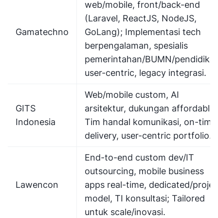
web/mobile, front/back-end
(Laravel, ReactJS, NodeJS,
Gamatechno
GoLang); Implementasi tech
berpengalaman, spesialis
pemerintahan/BUMN/pendidikan
user-centric, legacy integrasi.
Web/mobile custom, AI
GITS
arsitektur, dukungan affordable;
Indonesia
Tim handal komunikasi, on-time
delivery, user-centric portfolio.
End-to-end custom dev/IT
outsourcing, mobile business
Lawencon
apps real-time, dedicated/projec
model, TI konsultasi; Tailored
untuk scale/inovasi.