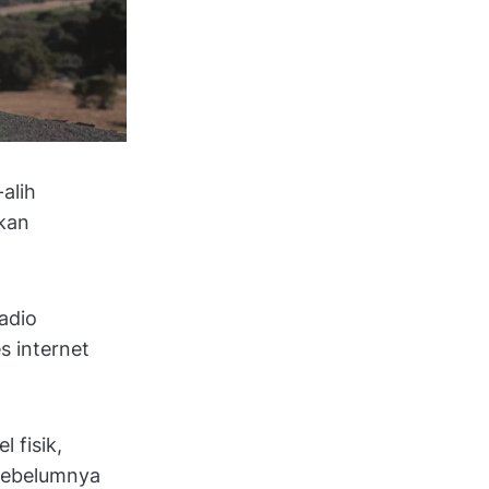
alih
kan
adio
s internet
 fisik,
 sebelumnya