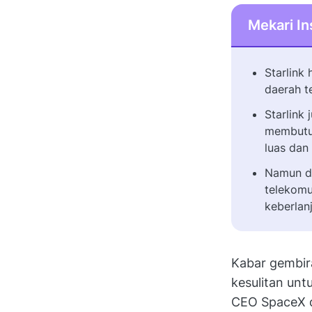
Mekari In
Starlink 
daerah te
Starlink
membutuh
luas dan
Namun di
telekomu
keberlan
Kabar gembira
kesulitan unt
CEO SpaceX da