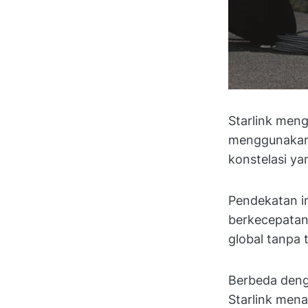
Starlink meng
menggunakan 
konstelasi yan
Pendekatan in
berkecepatan 
global tanpa 
Berbeda denga
Starlink men