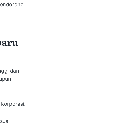
 mendorong
baru
nggi dan
aupun
 korporasi.
suai