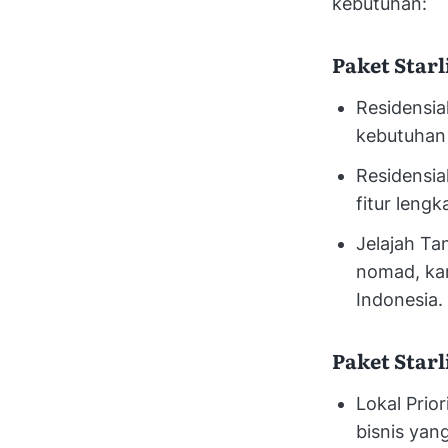
kebutuhan:
Paket Starl
Residensia
kebutuhan 
Residensia
fitur lengk
Jelajah Ta
nomad, kar
Indonesia.
Paket Starl
Lokal Prio
bisnis yan