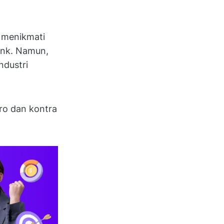
a menikmati
link. Namun,
ndustri
pro dan kontra