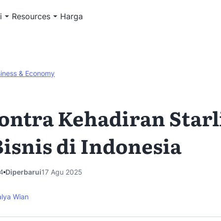
i
Resources
Harga
iness & Economy
ontra Kehadiran Star
Bisnis di Indonesia
4
Diperbarui
17 Agu 2025
alya Wian