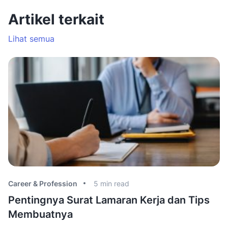
Artikel terkait
Lihat semua
Career & Profession
5
min read
Ca
Pentingnya Surat Lamaran Kerja dan Tips
C
Membuatnya
F