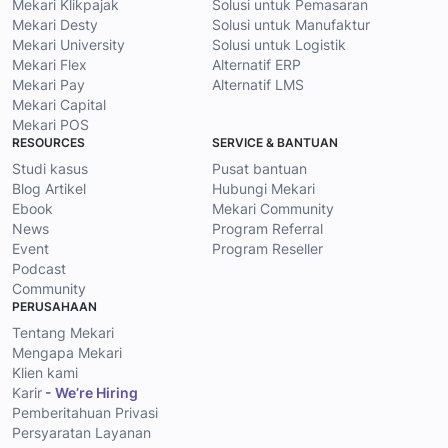
Mekari Klikpajak
Solusi untuk Pemasaran
Mekari Desty
Solusi untuk Manufaktur
Mekari University
Solusi untuk Logistik
Mekari Flex
Alternatif ERP
Mekari Pay
Alternatif LMS
Mekari Capital
Mekari POS
RESOURCES
SERVICE & BANTUAN
Studi kasus
Pusat bantuan
Blog Artikel
Hubungi Mekari
Ebook
Mekari Community
News
Program Referral
Event
Program Reseller
Podcast
Community
PERUSAHAAN
Tentang Mekari
Mengapa Mekari
Klien kami
Karir
- We’re Hiring
Pemberitahuan Privasi
Persyaratan Layanan