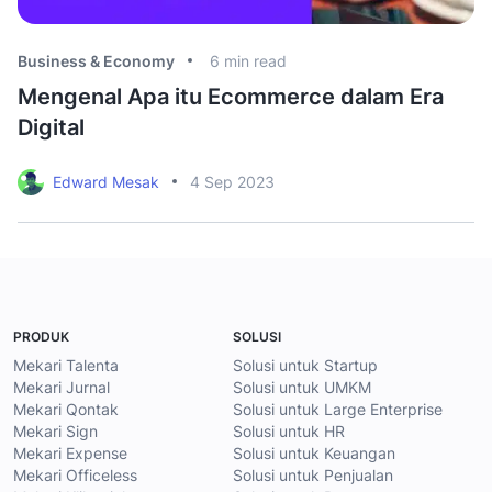
Business & Economy
6
min read
Bu
Mengenal Apa itu Ecommerce dalam Era
5
Digital
d
Edward Mesak
4 Sep 2023
PRODUK
SOLUSI
Mekari Talenta
Solusi untuk Startup
Mekari Jurnal
Solusi untuk UMKM
Mekari Qontak
Solusi untuk Large Enterprise
Mekari Sign
Solusi untuk HR
Mekari Expense
Solusi untuk Keuangan
Mekari Officeless
Solusi untuk Penjualan