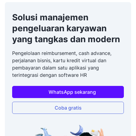
Solusi manajemen
pengeluaran karyawan
yang tangkas dan modern
Pengelolaan reimbursement, cash advance,
perjalanan bisnis, kartu kredit virtual dan
pembayaran dalam satu aplikasi yang
terintegrasi dengan software HR
WhatsApp sekarang
Coba gratis