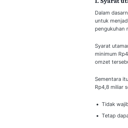
1. Syarat u
Dalam dasarny
untuk menjad
pengukuhan r
Syarat utama
minimum Rp4,8
omzet terseb
Sementara itu
Rp4,8 miliar 
Tidak waji
Tetap dap