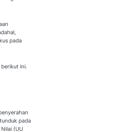
aan
dahal,
okus pada
berikut ini.
 penyerahan
 tunduk pada
Nilai (UU