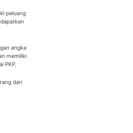
ki peluang
ndapatkan
ngan angka
an memiliki
i PKP.
rang dari