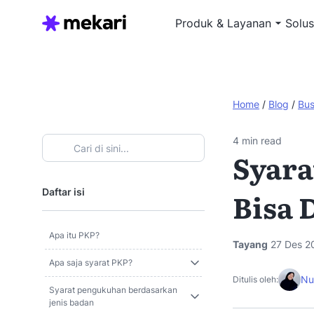
Produk & Layanan
Solus
Home
/
Blog
/
Bus
4
min read
Syara
Daftar isi
Bisa 
Apa itu PKP?
Tayang
27 Des 2
Apa saja syarat PKP?
Nu
Ditulis oleh:
Syarat pengukuhan berdasarkan
jenis badan