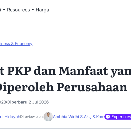
i
Resources
Harga
iness & Economy
t PKP dan Manfaat ya
Diperoleh Perusahaan
023
Diperbarui
2 Jul 2026
ril Hidayah
Ambhia Widhi S.Ak., S.Kom
Direview oleh: