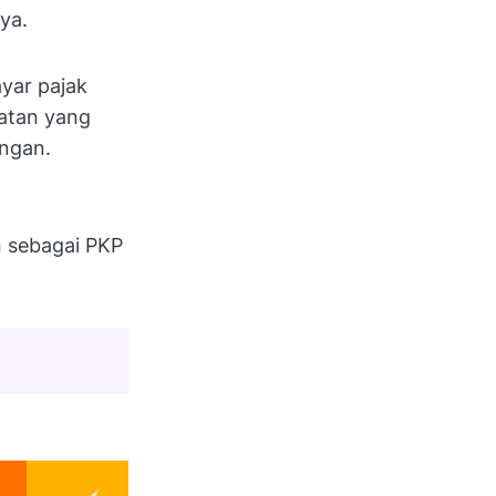
ya.
yar pajak
iatan yang
angan.
 sebagai PKP