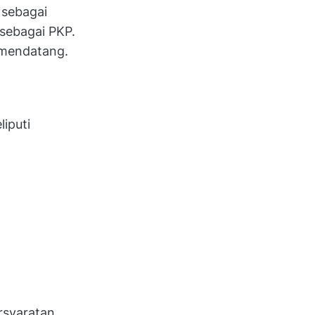
 sebagai
sebagai PKP.
a mendatang.
iputi
rsyaratan