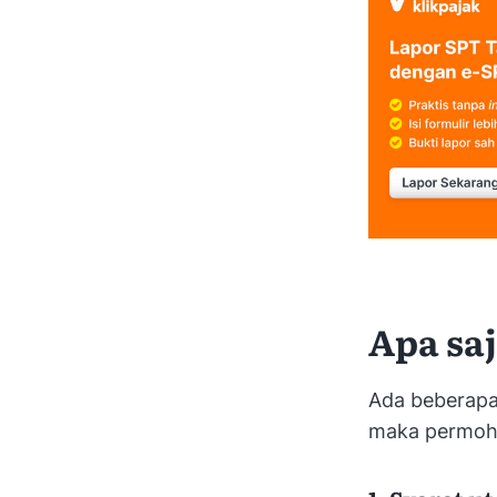
Apa sa
Ada beberapa 
maka permoho