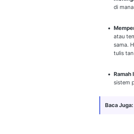
di mana
Memper
atau te
sama. H
tulis t
Ramah l
sistem p
Baca Juga: