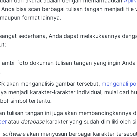
mudah dan akurat adalah dengan memanfaatkan
Apli
nda bisa scan berbagai tulisan tangan menjadi file 
 maupun format lainnya.
sangat sederhana, Anda dapat melakukaannya deng
ut:
u ambil foto dokumen tulisan tangan yang ingin Anda 
.
CR akan menganalisis gambar tersebut,
mengenali pol
 menjadi karakter-karakter individual, mulai dari hu
bol-simbol tertentu.
can tulisan tangan ini juga akan membandingkannya 
set
atau
database
karakter yang sudah dimiliki oleh s
,
software
akan menyusun berbagai karakter tersebut