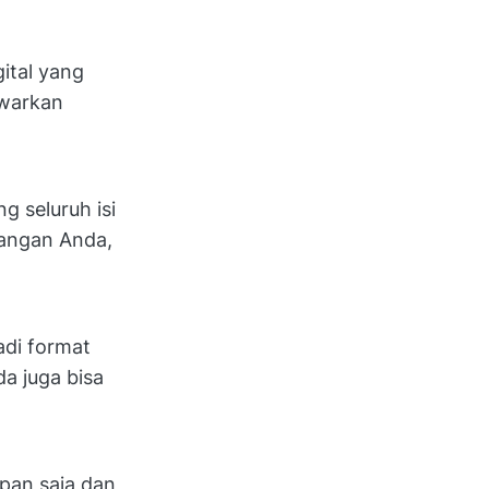
ital yang
warkan
g seluruh isi
tangan Anda,
di format
da juga bisa
pan saja dan