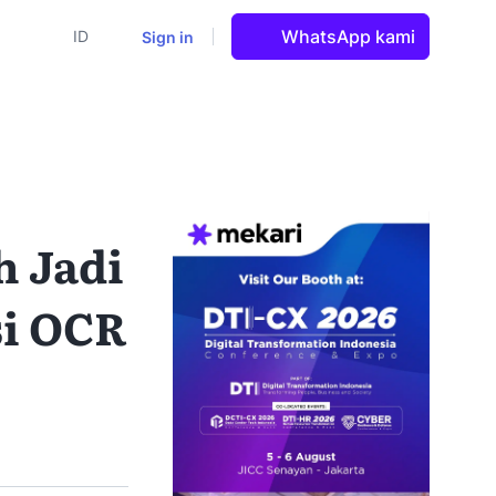
WhatsApp kami
Sign in
ID
h Jadi
si OCR