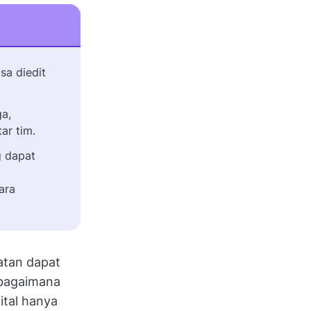
sa diedit
a,
ar tim.
 dapat
ara
atan dapat
 bagaimana
ital hanya