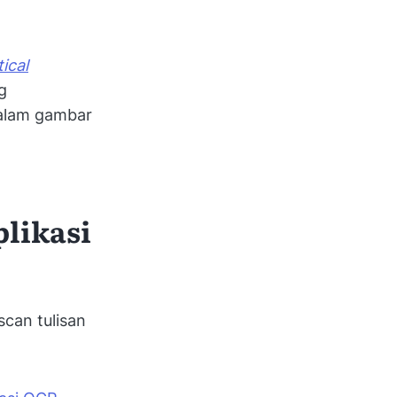
ical
g
alam gambar
plikasi
can tulisan