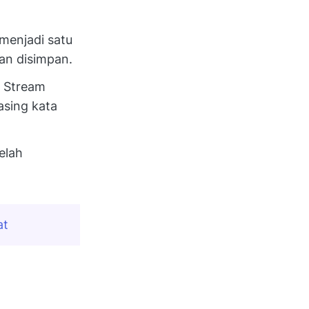
menjadi satu
an disimpan.
i Stream
asing kata
elah
at