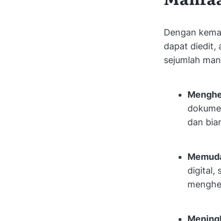
Dengan kemam
dapat diedit, 
sejumlah manf
Menghe
dokumen
dan bia
Memudah
digital,
menghem
Meningk