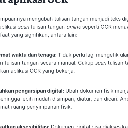
puannya mengubah tulisan tangan menjadi teks dig
aplikasi
scan
tulisan tangan
online
seperti OCR mena
aat yang signifikan, antara lain:
mat waktu dan tenaga:
Tidak perlu lagi mengetik ulan
 tulisan tangan secara manual. Cukup
scan
tulisan 
rkan aplikasi OCR yang bekerja.
kan pengarsipan digital:
Ubah dokumen fisik menja
 sehingga lebih mudah disimpan, diatur, dan dicari. An
at ruang penyimpanan fisik.
atkan aksesibilitas:
Dokumen digital bisa diakses ka