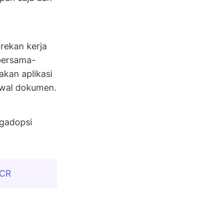
rekan kerja
bersama-
kan aplikasi
 awal dokumen.
gadopsi
OCR