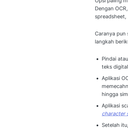
Opsi paling 
Dengan OCR, A
spreadsheet,
Caranya pun 
langkah berik
Pindai ata
teks digital
Aplikasi O
memecahnya
hingga sim
Aplikasi s
character 
Setelah itu