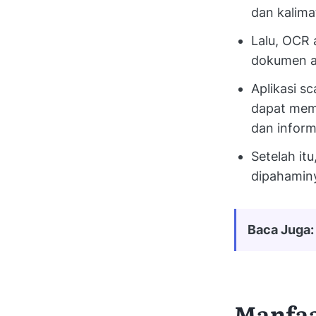
dan kalima
Lalu, OCR 
dokumen 
Aplikasi s
dapat memb
dan inform
Setelah it
dipahaminy
Baca Juga:
Manfaa