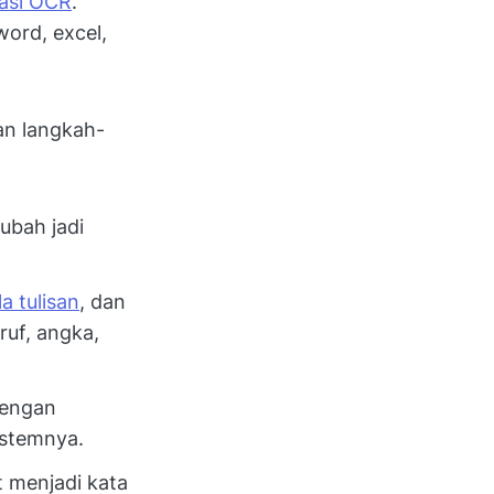
kasi OCR
.
word, excel,
an langkah-
ubah jadi
a tulisan
, dan
ruf, angka,
dengan
istemnya.
 menjadi kata