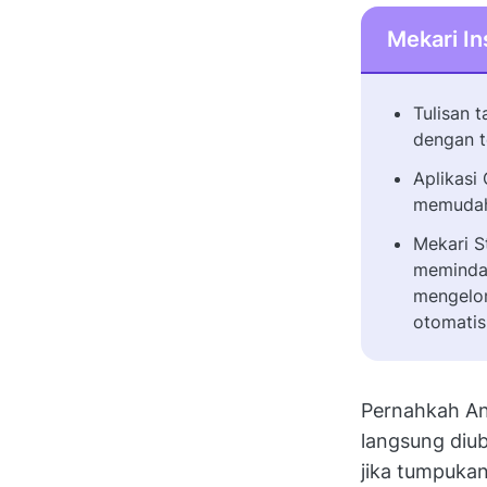
Mekari In
Tulisan t
dengan t
Aplikasi
memudahk
Mekari 
memindai
mengelo
otomatis
Pernahkah An
langsung diub
jika tumpukan