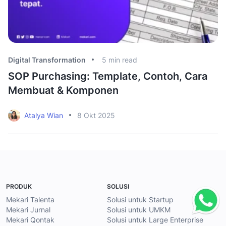
Digital Transformation
5
min read
Di
SOP Purchasing: Template, Contoh, Cara
M
Membuat & Komponen
I
Atalya Wian
8 Okt 2025
PRODUK
SOLUSI
Mekari Talenta
Solusi untuk Startup
Mekari Jurnal
Solusi untuk UMKM
Mekari Qontak
Solusi untuk Large Enterprise