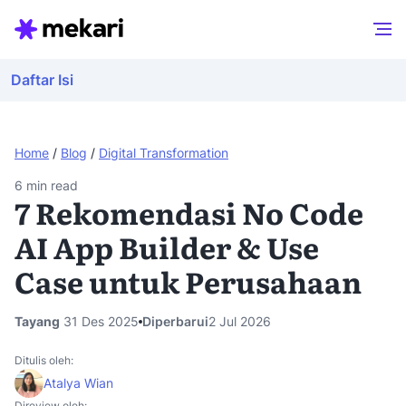
Daftar Isi
Home
/
Blog
/
Digital Transformation
6
min read
7 Rekomendasi No Code
AI App Builder & Use
Case untuk Perusahaan
Tayang
31 Des 2025
Diperbarui
2 Jul 2026
Ditulis oleh:
Atalya Wian
Direview oleh: