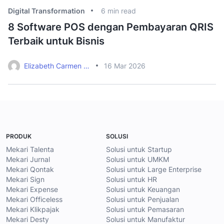
Digital Transformation
6
min read
Di
8 Software POS dengan Pembayaran QRIS
9
Terbaik untuk Bisnis
M
Elizabeth Carmen Tjendra
16 Mar 2026
PRODUK
SOLUSI
Mekari Talenta
Solusi untuk Startup
Mekari Jurnal
Solusi untuk UMKM
Mekari Qontak
Solusi untuk Large Enterprise
Mekari Sign
Solusi untuk HR
Mekari Expense
Solusi untuk Keuangan
Mekari Officeless
Solusi untuk Penjualan
Mekari Klikpajak
Solusi untuk Pemasaran
Mekari Desty
Solusi untuk Manufaktur