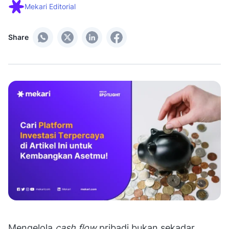
Mekari Editorial
Share
Mengelola
cash flow
pribadi bukan sekadar