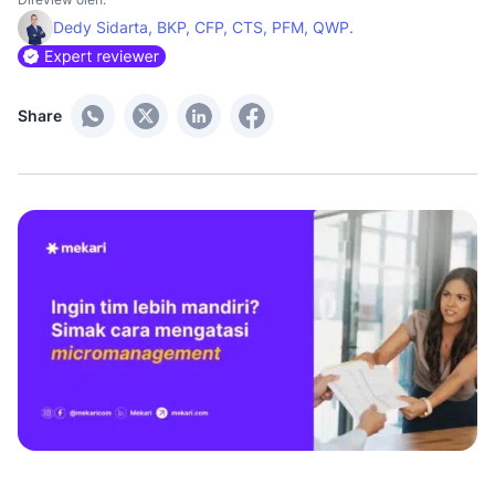
Dedy Sidarta, BKP, CFP, CTS, PFM, QWP.
Share