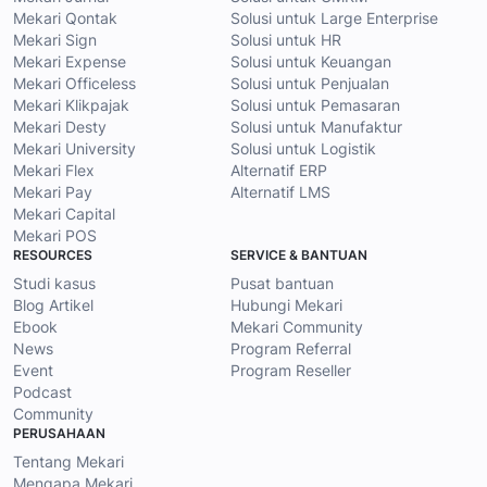
Mekari Qontak
Solusi untuk Large Enterprise
Mekari Sign
Solusi untuk HR
Mekari Expense
Solusi untuk Keuangan
Mekari Officeless
Solusi untuk Penjualan
Mekari Klikpajak
Solusi untuk Pemasaran
Mekari Desty
Solusi untuk Manufaktur
Mekari University
Solusi untuk Logistik
Mekari Flex
Alternatif ERP
Mekari Pay
Alternatif LMS
Mekari Capital
Mekari POS
RESOURCES
SERVICE & BANTUAN
Studi kasus
Pusat bantuan
Blog Artikel
Hubungi Mekari
Ebook
Mekari Community
News
Program Referral
Event
Program Reseller
Podcast
Community
PERUSAHAAN
Tentang Mekari
Mengapa Mekari