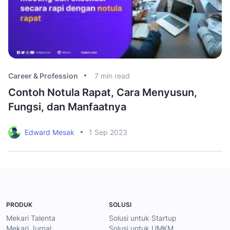
Career & Profession
7
min read
Ca
Contoh Notula Rapat, Cara Menyusun,
M
Fungsi, dan Manfaatnya
D
Edward Mesak
1 Sep 2023
PRODUK
SOLUSI
Mekari Talenta
Solusi untuk Startup
Mekari Jurnal
Solusi untuk UMKM