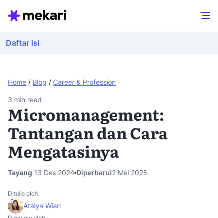
Daftar Isi
Home
/
Blog
/
Career & Profession
3
min read
Micromanagement:
Tantangan dan Cara
Mengatasinya
Tayang
13 Des 2024
Diperbarui
2 Mei 2025
Ditulis oleh:
Atalya Wian
Direview oleh: