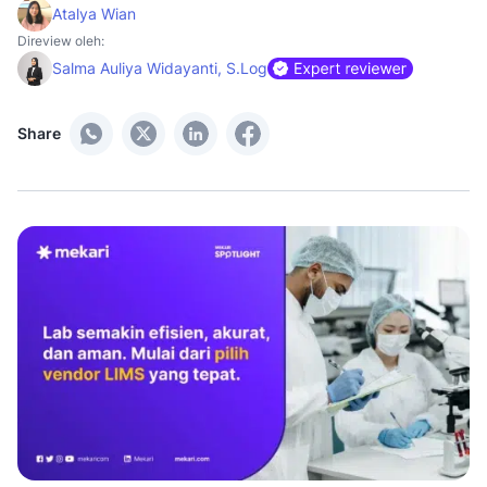
Atalya Wian
Direview oleh:
Salma Auliya Widayanti, S.Log
Share