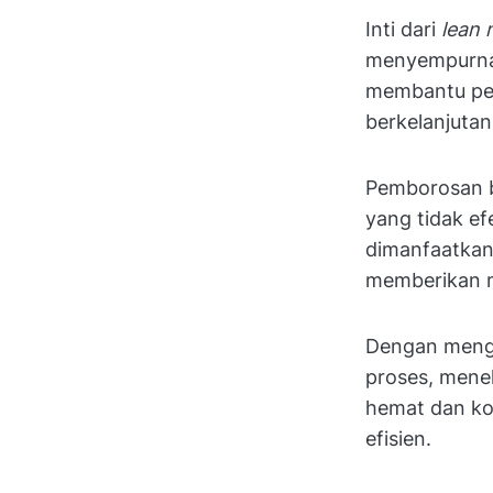
Inti dari
lean 
menyempurnak
membantu per
berkelanjuta
Pemborosan bi
yang tidak ef
dimanfaatkan
memberikan m
Dengan mengu
proses, mene
hemat dan ko
efisien.