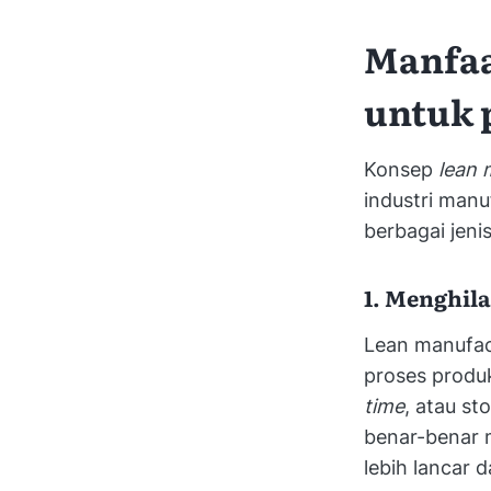
Manfaa
untuk 
Konsep
lean 
industri manu
berbagai jenis
1. Menghil
Lean manufact
proses produk
time
, atau st
benar-benar 
lebih lancar 