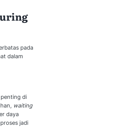
uring
terbatas pada
aat dalam
penting di
bihan,
waiting
ber daya
proses jadi