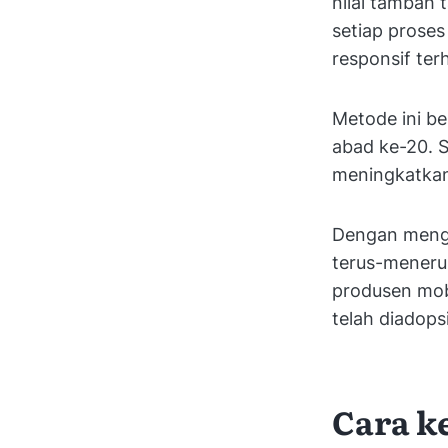
nilai tambah
setiap proses
responsif ter
Metode ini b
abad ke-20. S
meningkatkan 
Dengan menga
terus-meneru
produsen mobi
telah diadopsi
Cara k