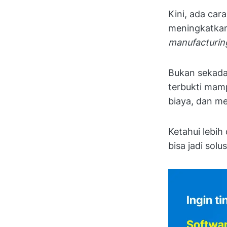
Kini, ada ca
meningkatkan
manufacturi
Bukan sekada
terbukti mam
biaya, dan me
Ketahui lebi
bisa jadi solu