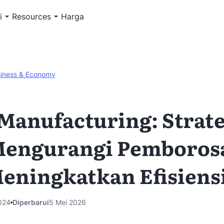
i
Resources
Harga
iness & Economy
Manufacturing: Strate
 Mengurangi Pemboros
eningkatkan Efisiens
024
Diperbarui
5 Mei 2026