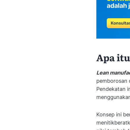
Apa it
Lean manufac
pemborosan da
Pendekatan in
menggunakan 
Konsep ini be
menitikberatk