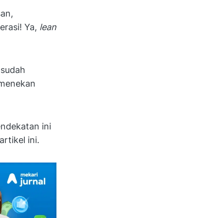
an,
erasi! Ya,
lean
 sudah
 menekan
ndekatan ini
rtikel ini.