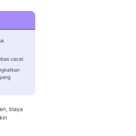
uk
bas cacat.
ngkatkan
 yang
en, biaya
kin