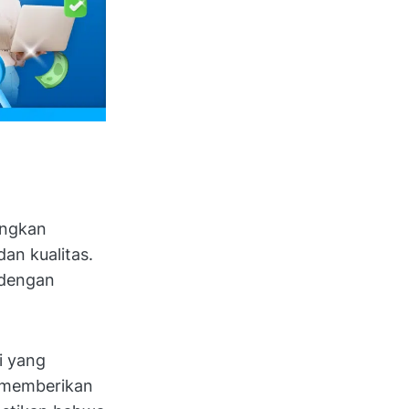
angkan
an kualitas.
 dengan
i yang
k memberikan