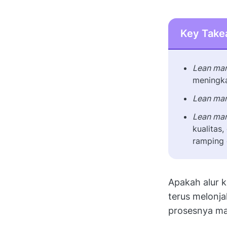
Key Tak
Lean man
meningka
Lean man
Lean man
kualitas
ramping 
Apakah alur k
terus melonja
prosesnya ma