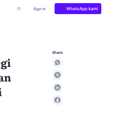
WhatsApp kami
Sign in
ID
Share
gi
an
i