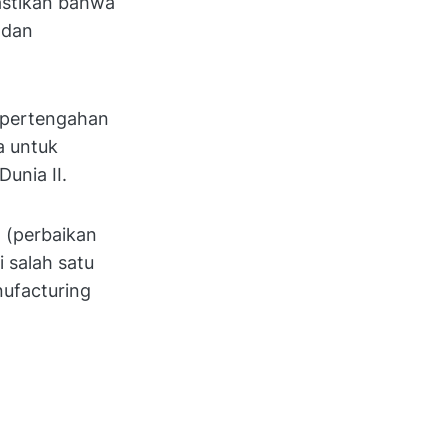
tikan bahwa
 dan
a pertengahan
a untuk
unia II.
 (perbaikan
 salah satu
nufacturing