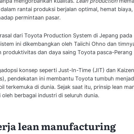
 tanpa mengorbankan kualitas.
Lean production
memas
 dalam rantai produksi berjalan optimal, hemat biaya,
hadap permintaan pasar.
erasal dari Toyota Production System di Jepang pad
istem ini dikembangkan oleh Taiichi Ohno dan timny
produktivitas dan daya saing Toyota pasca-Perang D
dopsi konsep seperti Just-In-Time (JIT) dan Kaizen
s), pendekatan ini membantu Toyota tumbuh menjadi
l terkemuka di dunia. Sejak saat itu, prinsip lean ma
 oleh berbagai industri di seluruh dunia.
erja lean manufacturing