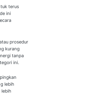
tuk terus
e ini
ecara
 atau prosedur
ang kurang
nergi tanpa
egori ini.
mpingkan
g lebih
lebih