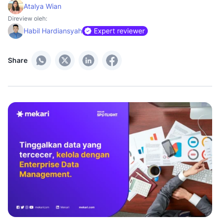
Atalya Wian
Direview oleh:
Habil Hardiansyah
Share