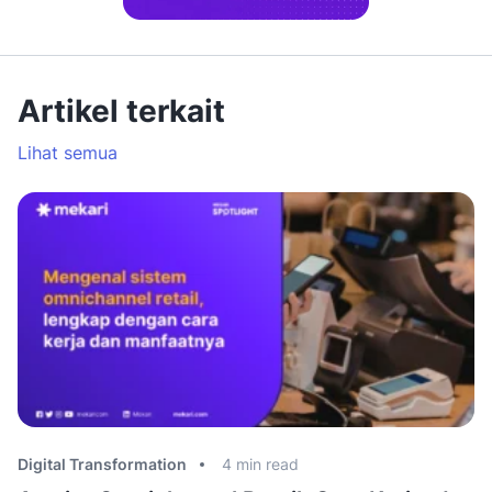
Artikel terkait
Lihat semua
Digital Transformation
4
min read
Di