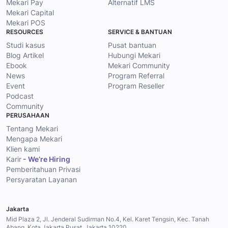
Mekari Pay
Alternatif LMS
Mekari Capital
Mekari POS
RESOURCES
SERVICE & BANTUAN
Studi kasus
Pusat bantuan
Blog Artikel
Hubungi Mekari
Ebook
Mekari Community
News
Program Referral
Event
Program Reseller
Podcast
Community
PERUSAHAAN
Tentang Mekari
Mengapa Mekari
Klien kami
Karir
- We’re Hiring
Pemberitahuan Privasi
Persyaratan Layanan
Jakarta
Mid Plaza 2, Jl. Jenderal Sudirman No.4, Kel. Karet Tengsin, Kec. Tanah
Abang, Kota Jakarta Pusat, Jakarta 10220