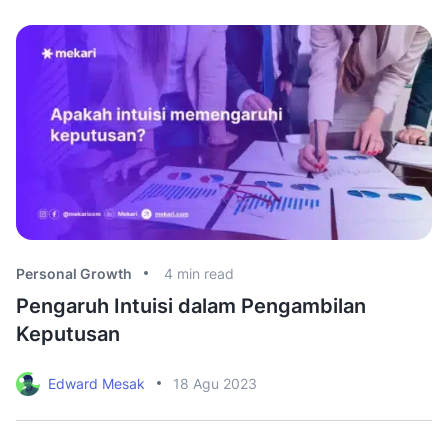
Personal Growth
4
min read
Pe
Pengaruh Intuisi dalam Pengambilan
8
Keputusan
d
Edward Mesak
18 Agu 2023