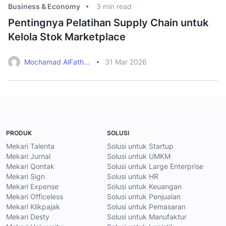
Business & Economy
3
min read
Bu
Pentingnya Pelatihan Supply Chain untuk
C
Kelola Stok Marketplace
B
Mochamad AlFathan Rahman
31 Mar 2026
PRODUK
SOLUSI
Mekari Talenta
Solusi untuk Startup
Mekari Jurnal
Solusi untuk UMKM
Mekari Qontak
Solusi untuk Large Enterprise
Mekari Sign
Solusi untuk HR
Mekari Expense
Solusi untuk Keuangan
Mekari Officeless
Solusi untuk Penjualan
Mekari Klikpajak
Solusi untuk Pemasaran
Mekari Desty
Solusi untuk Manufaktur