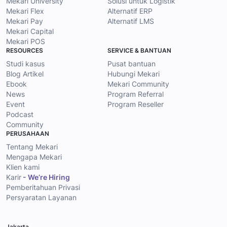
Mekari University
Solusi untuk Logistik
Mekari Flex
Alternatif ERP
Mekari Pay
Alternatif LMS
Mekari Capital
Mekari POS
RESOURCES
SERVICE & BANTUAN
Studi kasus
Pusat bantuan
Blog Artikel
Hubungi Mekari
Ebook
Mekari Community
News
Program Referral
Event
Program Reseller
Podcast
Community
PERUSAHAAN
Tentang Mekari
Mengapa Mekari
Klien kami
Karir
- We’re Hiring
Pemberitahuan Privasi
Persyaratan Layanan
Jakarta