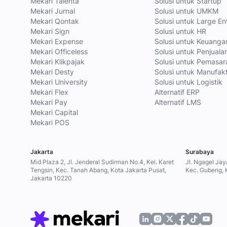
Mekari Talenta
Solusi untuk Startup
Mekari Jurnal
Solusi untuk UMKM
Mekari Qontak
Solusi untuk Large En
Mekari Sign
Solusi untuk HR
Mekari Expense
Solusi untuk Keuanga
Mekari Officeless
Solusi untuk Penjuala
Mekari Klikpajak
Solusi untuk Pemasar
Mekari Desty
Solusi untuk Manufak
Mekari University
Solusi untuk Logistik
Mekari Flex
Alternatif ERP
Mekari Pay
Alternatif LMS
Mekari Capital
Mekari POS
Jakarta
Surabaya
Mid Plaza 2, Jl. Jenderal Sudirman No.4, Kel. Karet
Jl. Ngagel Jay
Tengsin, Kec. Tanah Abang, Kota Jakarta Pusat,
Kec. Gubeng, 
Jakarta 10220