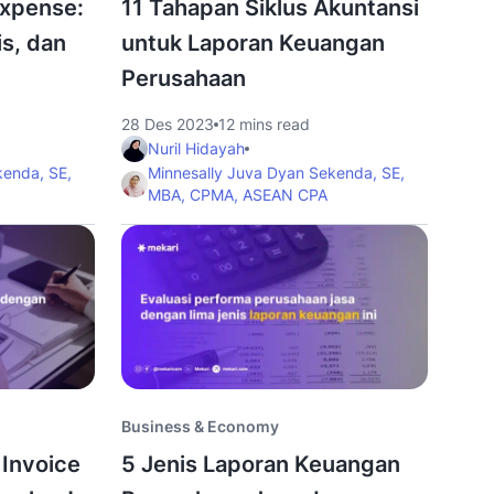
Expense:
11 Tahapan Siklus Akuntansi
is, dan
untuk Laporan Keuangan
Perusahaan
28 Des 2023
12 mins read
Nuril Hidayah
kenda, SE,
Minnesally Juva Dyan Sekenda, SE,
MBA, CPMA, ASEAN CPA
Business & Economy
 Invoice
5 Jenis Laporan Keuangan