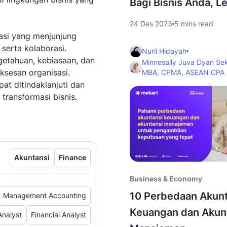
Bagi Bisnis Anda, L
24 Des 2023
5 mins read
asi yang menjunjung
 serta kolaborasi.
Nuril Hidayah
tahuan, kebiasaan, dan
Minnesally Juva Dyan Se
uksesan organisasi.
MBA, CPMA, ASEAN CPA
t ditindaklanjuti dan
transformasi bisnis.
Akuntansi
Finance
Business & Economy
10 Perbedaan Akunt
Management Accounting
Keuangan dan Akun
nalyst
Financial Analyst