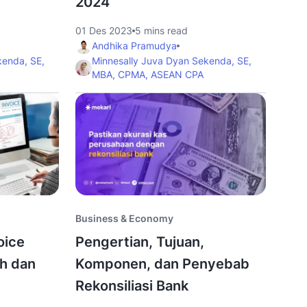
2024
01 Des 2023
5 mins read
Andhika Pramudya
kenda, SE,
Minnesally Juva Dyan Sekenda, SE,
MBA, CPMA, ASEAN CPA
Business & Economy
oice
Pengertian, Tujuan,
ah dan
Komponen, dan Penyebab
Rekonsiliasi Bank