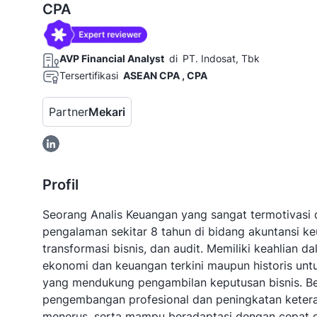
CPA
AVP Financial Analyst
di
PT. Indosat, Tbk
Tersertifikasi
ASEAN CPA , CPA
Partner
Mekari
Profil
Seorang Analis Keuangan yang sangat termotivasi d
pengalaman sekitar 8 tahun di bidang akuntansi 
transformasi bisnis, dan audit. Memiliki keahlian d
ekonomi dan keuangan terkini maupun historis untu
yang mendukung pengambilan keputusan bisnis. B
pengembangan profesional dan peningkatan ketera
menerus, serta mampu beradaptasi dengan cepat di