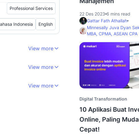
Manajemen
Professional Services
22 Des 2023
6 mins read
Gattar Fath Athallah
ahasa Indonesia
English
Minnesally Juva Dyan Se
MBA, CPMA, ASEAN CPA
View more
View more
View more
Digital Transformation
10 Aplikasi Buat Inv
Online, Paling Mud
Cepat!