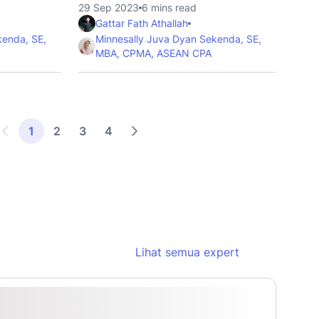
29 Sep 2023
6 mins read
Gattar Fath Athallah
kenda, SE,
Minnesally Juva Dyan Sekenda, SE,
MBA, CPMA, ASEAN CPA
1
2
3
4
Lihat semua expert