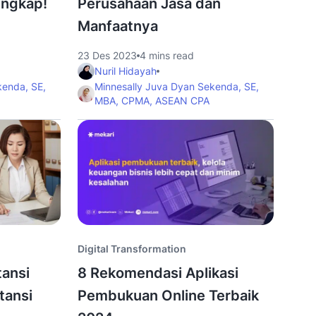
engkap!
Perusahaan Jasa dan
Manfaatnya
23 Des 2023
4 mins read
Nuril Hidayah
kenda, SE,
Minnesally Juva Dyan Sekenda, SE,
MBA, CPMA, ASEAN CPA
Digital Transformation
ansi
8 Rekomendasi Aplikasi
tansi
Pembukuan Online Terbaik