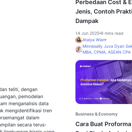
Perbedaan Cost & 
Jenis, Contoh Prakt
Dampak
14 Jun 2025
9 mins read
Atalya Wian
Minnesally Juva Dyan Se
MBA, CPMA, ASEAN CPA
an teliti, dengan
keuangan, pemodelan
alam menganalisis data
k mengidentifikasi tren
Business & Economy
ersemangat dalam
Cara Buat Proforma
mpilan secara terus-
 lingkungan bisnis yang