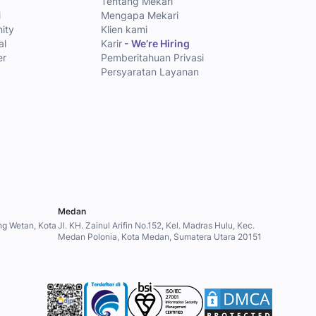
Tentang Mekari
i
Mengapa Mekari
ity
Klien kami
al
Karir
- We’re Hiring
er
Pemberitahuan Privasi
Persyaratan Layanan
Medan
ung Wetan, Kota
Jl. KH. Zainul Arifin No.152, Kel. Madras Hulu, Kec.
Medan Polonia, Kota Medan, Sumatera Utara 20151