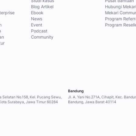
Studi kasus
Pusat bantuan
Blog Artikel
Hubungi Mekar
terprise
Ebook
Mekari Commun
News
Program Referr
n
Event
Program Resell
n
Podcast
an
Community
tur
Bandung
a Selatan No.158, Kel. Pucang Sewu,
Jl. A. Yani No.271A, Cihapit, Kec. Band
Kota Surabaya, Jawa Timur 60284
Bandung, Jawa Barat 40114