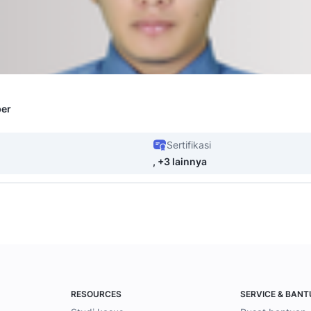
per
Sertifikasi
, +3 lainnya
RESOURCES
SERVICE & BAN