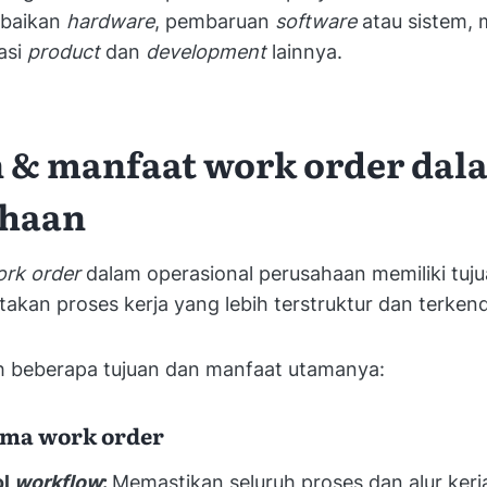
rbaikan
hardware
, pembaruan
software
atau sistem,
asi
product
dan
development
lainnya.
 & manfaat work order dal
ahaan
rk order
dalam operasional perusahaan memiliki tuj
akan proses kerja yang lebih terstruktur dan terkend
ah beberapa tujuan dan manfaat utamanya:
ama work order
ol
workflow
:
Memastikan seluruh proses dan alur kerja