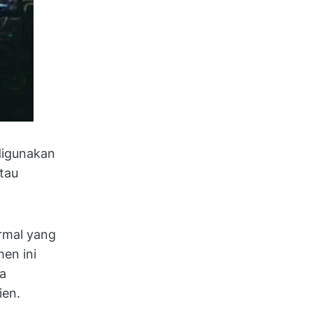
digunakan
tau
rmal yang
men ini
ga
ien.