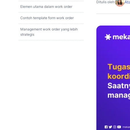
At
Ditulis oleh:
Elemen utama dalam work order
Contoh template form work order
Management work order yang lebih
strategis