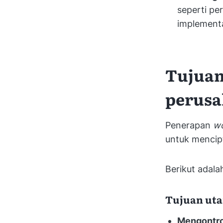
seperti pe
implement
Tujuan
perus
Penerapan
wo
untuk mencipt
Berikut adal
Tujuan ut
Mengontr