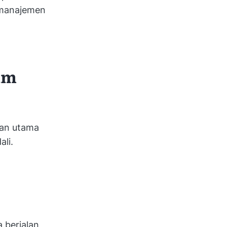
 manajemen
am
uan utama
ali.
 berjalan