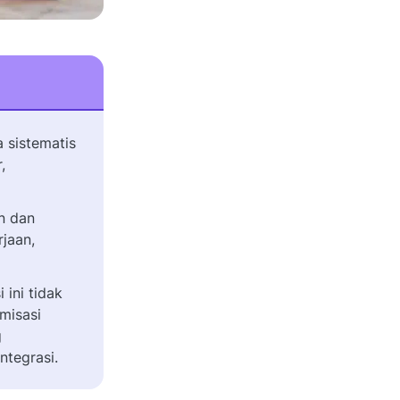
 sistematis
,
n dan
rjaan,
i ini tidak
misasi
g
ntegrasi.