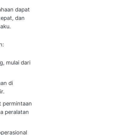
ahaan dapat
tepat, dan
laku.
n:
, mulai dari
an di
r.
t permintaan
da peralatan
operasional