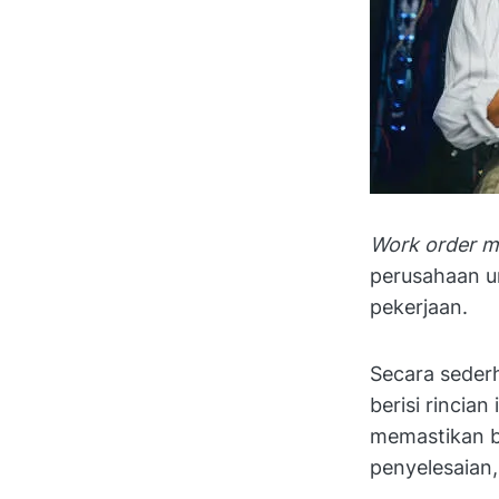
Work order 
perusahaan u
pekerjaan.
Secara seder
berisi rincia
memastikan b
penyelesaian,