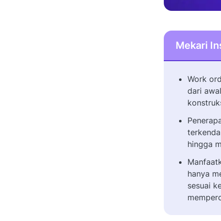
Mekari In
Work ord
dari awa
konstruk
Penerapa
terkenda
hingga m
Manfaat
hanya me
sesuai k
memperce