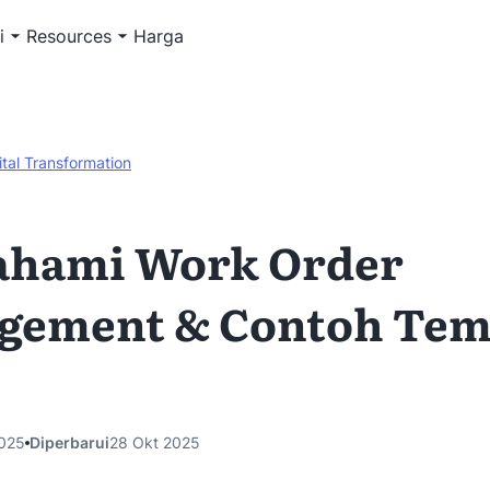
i
Resources
Harga
ital Transformation
hami Work Order
gement & Contoh Tem
025
Diperbarui
28 Okt 2025