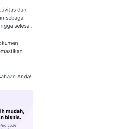
tivitas dan
an sebagai
ingga selesai.
 dokumen
emastikan
sahaan Anda!