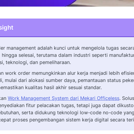
sight
er management adalah kunci untuk mengelola tugas secara
l hingga selesai, terutama dalam industri seperti manufaktur
si, teknologi, dan pemeliharaan.
n work order memungkinkan alur kerja menjadi lebih efisie
li, mulai dari alokasi sumber daya, pemantauan status peke
emastikan kualitas hasil akhir sesuai standar.
kan
Work Management System dari Mekari Officeless
. Solus
nyediakan fitur pelacakan tugas, tetapi juga dapat dikusto
ebutuhan, serta didukung teknologi low-code no-code yan
pat proses pengembangan sistem kerja digital secara teri