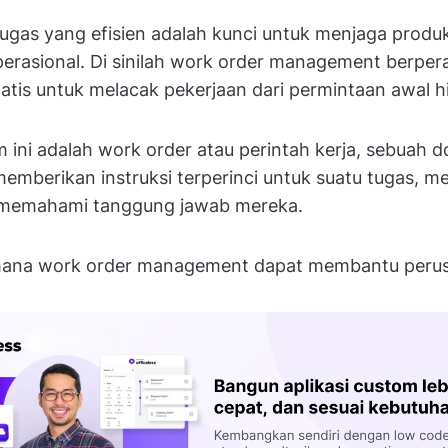
ugas yang efisien adalah kunci untuk menjaga produk
erasional. Di sinilah work order management berper
atis untuk melacak pekerjaan dari permintaan awal h
tem ini adalah work order atau perintah kerja, sebuah
emberikan instruksi terperinci untuk suatu tugas, m
 memahami tanggung jawab mereka.
mana work order management dapat membantu peru